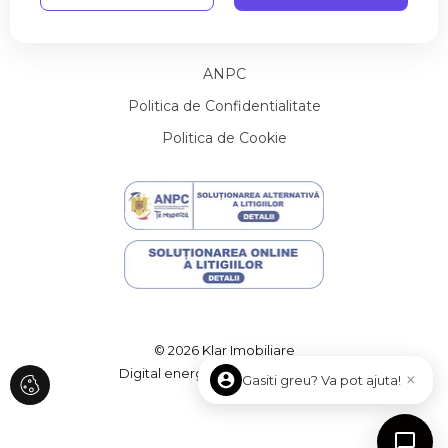
Apartamente de inchiriat in Cluj-Napoca Zorilor
Utile
Contact
Apartamente de inchiriat in Cluj-Napoca Gheorgheni
Apartamente de inchiriat in Cluj-Napoca Andrei Muresanu
ANPC
Apartamente de inchiriat in Cluj-Napoca Manastur
Apartamente de inchiriat in Cluj-Napoca Centru
Politica de Confidentialitate
Apartamente de inchiriat in Floresti
Politica de Cookie
Apartamente de inchiriat in Cluj-Napoca Europa
Apartamente de inchiriat in Cluj-Napoca Plopilor
Case de inchiriat
Case de inchiriat in Cluj-Napoca
Case de inchiriat in Cluj-Napoca Central
Case de inchiriat in Cluj-Napoca Andrei Muresanu
Case de inchiriat in Cluj-Napoca Zorilor
Case de inchiriat in Cluj-Napoca Faget
Case de inchiriat in Floresti
© 2026 Klar Imobiliare
Case de inchiriat in Feleacu
Digital energy by
ImmoFlux
×
Gasiti greu? Va pot ajuta!
Case de inchiriat in Cluj-Napoca Calea Turzii
Case de inchiriat in Cluj-Napoca Buna-Ziua
Case de inchiriat in Somesu Rece