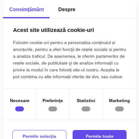
Case de inchiriat in Cluj-Napoca Dambul-Rotund
Consimţământ
Despre
Vezi mai mult
Case de inchiriat in Cluj-Napoca Gheorgheni
Case de inchiriat in Cluj-Napoca Iris
Acest site utilizează cookie-uri
Case de inchiriat in Cluj-Napoca Grigorescu
Case de inchiriat in Cluj-Napoca Europa
Folosim cookie-uri pentru a personaliza conținutul și
Case de inchiriat in Cluj-Napoca Buna-Ziua
anunțurile, pentru a oferi funcţii de rețele sociale și pentru
a analiza traficul. De asemenea, le oferim partenerilor de
rețele sociale, de publicitate şi de analize informații cu
Case de inchiriat in Cluj-Napoca Calea Turzii
privire la modul în care folosiți site-ul nostru. Aceștia le
Case de inchiriat in Cluj-Napoca Gruia
pot combina cu alte informații oferite de dvs. sau culese
Numar de camere case de inchiriat
în urma folosirii serviciilor lor.
Case de inchiriat 2 camere
Case de inchiriat 3 camere
0731 813 131
Necesare
Preferinţe
Statistici
Marketing
Case de inchiriat 4 camere
Case de inchiriat 5 camere
office@klarimobiliare.ro
Apartamente de inchiriat
Apartamente de inchiriat in Cluj-Napoca
Apartamente de inchiriat in Cluj-Napoca Central
Acasă
Vânzări
Închirieri
Despre noi
Echipa
Permite selecţia
Permite toate