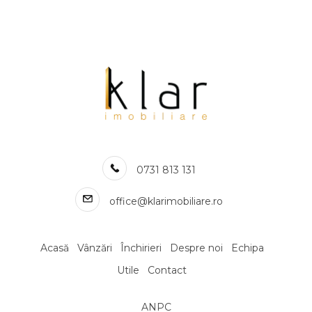
Apartamente de inchiriat in Cluj-Napoca Plopilor
Apartamente de inchiriat in Cluj-Napoca Europa
Apartamente de inchiriat in Cluj-Napoca Sopor
Apartamente de inchiriat in Cluj-Napoca Buna-Ziua
Apartamente de inchiriat in Cluj-Napoca Semicentral
Apartamente de inchiriat in Cluj-Napoca Intre Lacuri
Apartamente de inchiriat in Cluj-Napoca Marasti / BRD Central
Apartamente de inchiriat in Cluj-Napoca Borhanci
Apartamente de inchiriat in Cluj-Napoca Calea Turzii
0731 813 131
Numar de camere apartamente de inchiriat
Apartamente de inchiriat 1 camera
office@klarimobiliare.ro
Apartamente de inchiriat 2 camere
Apartamente de inchiriat 3 camere
Apartamente de inchiriat 4 camere
Acasă
Vânzări
Închirieri
Despre noi
Echipa
Apartamente de inchiriat 5 camere
Utile
Contact
Apartamente de inchiriat
Apartamente de inchiriat in Cluj-Napoca
ANPC
Apartamente de inchiriat in Cluj-Napoca Central