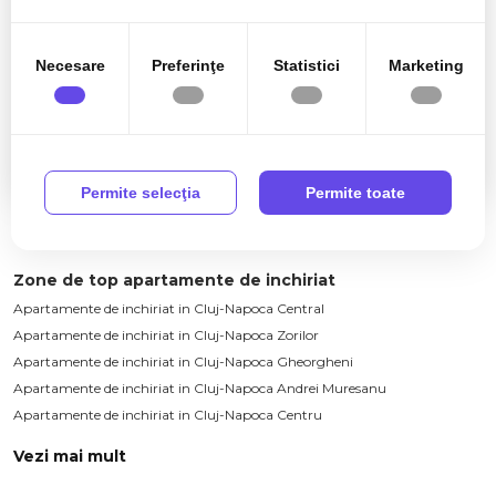
în urma folosirii serviciilor lor.
1.850€
Cluj-Napoca, Buna-Ziua
Necesare
Preferinţe
Statistici
Marketing
PENTHOUSE 5 camere 160mp+4 terase Buna
Ziua zona Bonjour Residence
5 camere
3 bai
160mp
Permite selecţia
Permite toate
Zone de top apartamente de inchiriat
Apartamente de inchiriat in Cluj-Napoca Central
Apartamente de inchiriat in Cluj-Napoca Zorilor
Apartamente de inchiriat in Cluj-Napoca Gheorgheni
Apartamente de inchiriat in Cluj-Napoca Andrei Muresanu
Apartamente de inchiriat in Cluj-Napoca Centru
Vezi mai mult
Apartamente de inchiriat in Cluj-Napoca Manastur