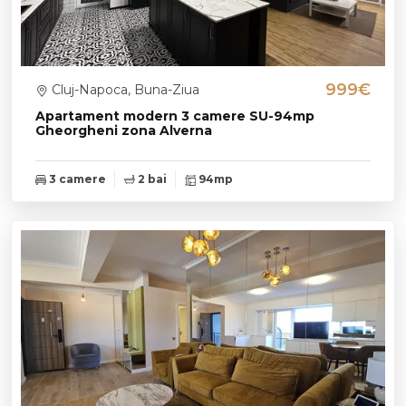
999€
Cluj-Napoca, Buna-Ziua
Apartament modern 3 camere SU-94mp
Gheorgheni zona Alverna
3 camere
2 bai
94mp