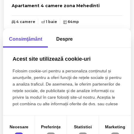
Apartament 4 camere zona Mehedinti
4 camere
1 baie
64mp
Consimţământ
Despre
Acest site utilizează cookie-uri
Folosim cookie-uri pentru a personaliza conținutul și
anunțurile, pentru a oferi funcţii de rețele sociale și pentru
a analiza traficul. De asemenea, le oferim partenerilor de
rețele sociale, de publicitate şi de analize informații cu
privire la modul în care folosiți site-ul nostru. Aceștia le
pot combina cu alte informații oferite de dvs. sau culese
în urma folosirii serviciilor lor.
550€
Cluj-Napoca, Manastur
Necesare
Preferinţe
Statistici
Marketing
Apartament tip studio 45mp,balcon,Calea
Floresti-West City Tower