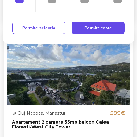
1 camera
1 baie
45mp
Permite selecţia
Permite toate
599€
Cluj-Napoca, Manastur
Apartament 2 camere 55mp,balcon,Calea
Floresti-West City Tower