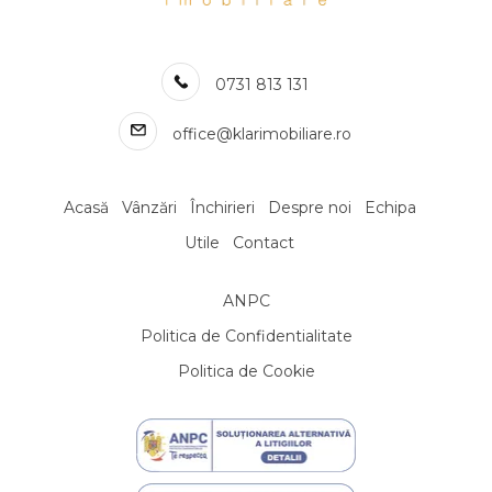
Apartamente de inchiriat in Cluj-Napoca Marasti / BRD Central
Apartamente de inchiriat in Cluj-Napoca Borhanci
Apartamente de inchiriat in Cluj-Napoca Calea Turzii
0731 813 131
Numar de camere apartamente de inchiriat
Apartamente de inchiriat 1 camera
office@klarimobiliare.ro
Apartamente de inchiriat 2 camere
Apartamente de inchiriat 3 camere
Apartamente de inchiriat 4 camere
Acasă
Vânzări
Închirieri
Despre noi
Echipa
Apartamente de inchiriat 5 camere
Utile
Contact
Apartamente de inchiriat
Apartamente de inchiriat in Cluj-Napoca
ANPC
Apartamente de inchiriat in Cluj-Napoca Central
Apartamente de inchiriat in Cluj-Napoca Zorilor
Politica de Confidentialitate
Apartamente de inchiriat in Cluj-Napoca Andrei Muresanu
Politica de Cookie
Apartamente de inchiriat in Cluj-Napoca Gheorgheni
Apartamente de inchiriat in Cluj-Napoca Manastur
Apartamente de inchiriat in Cluj-Napoca Centru
Apartamente de inchiriat in Cluj-Napoca Plopilor
Apartamente de inchiriat in Floresti