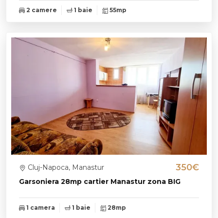
2 camere
1 baie
55mp
350€
Cluj-Napoca, Manastur
Garsoniera 28mp cartier Manastur zona BIG
1 camera
1 baie
28mp