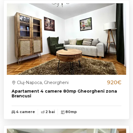
920€
Cluj-Napoca, Gheorgheni
Apartament 4 camere 80mp Gheorgheni zona
Brancusi
4 camere
2 bai
80mp