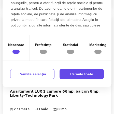
1 camera
53mp
anunțurile, pentru a oferi funcţii de rețele sociale și pentru
a analiza traficul. De asemenea, le oferim partenerilor de
rețele sociale, de publicitate şi de analize informații cu
privire la modul în care folosiți site-ul nostru. Aceștia le
pot combina cu alte informații oferite de dvs. sau culese
în urma folosirii serviciilor lor.
Necesare
Preferinţe
Statistici
Marketing
Permite selecţia
Permite toate
849€
Cluj-Napoca, Semicentral
Apartament LUX 2 camere 66mp, balcon 6mp,
Liberty-Technology Park
2 camere
1 baie
66mp