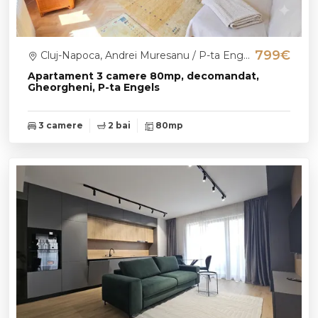
799€
Cluj-Napoca, Andrei Muresanu / P-ta Engels
Apartament 3 camere 80mp, decomandat,
Gheorgheni, P-ta Engels
3 camere
2 bai
80mp