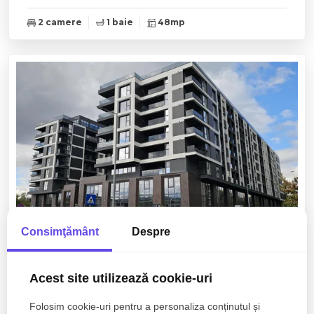
2 camere
1 baie
48mp
Consimţământ
Despre
799€
Cluj-Napoca, Sopor
+ TVA
Spatiu Comercial 53mp Sopor Baza Sportiva
Acest site utilizează cookie-uri
Gheorgheni
Folosim cookie-uri pentru a personaliza conținutul și