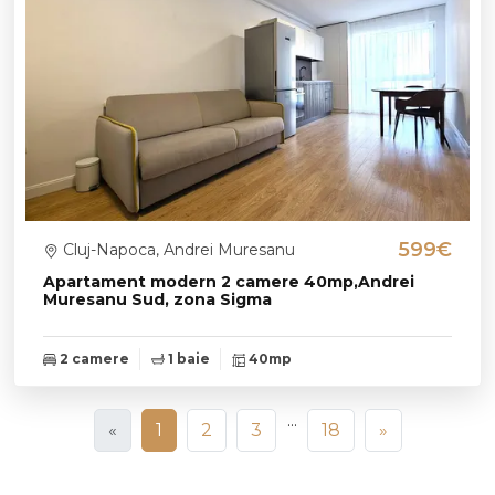
599€
Cluj-Napoca, Andrei Muresanu
Apartament modern 2 camere 40mp,Andrei
Muresanu Sud, zona Sigma
2 camere
1 baie
40mp
...
«
1
2
3
18
»