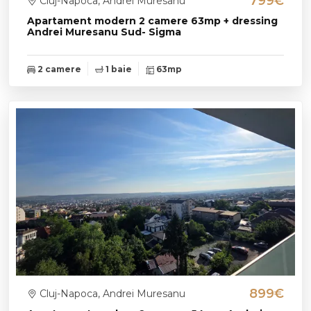
799€
Cluj-Napoca, Andrei Muresanu
Apartament modern 2 camere 63mp + dressing
Andrei Muresanu Sud- Sigma
2 camere
1 baie
63mp
899€
Cluj-Napoca, Andrei Muresanu