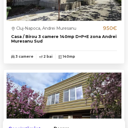
950€
Cluj-Napoca, Andrei Muresanu
Casa / Birou 3 camere 140mp D+P+E zona Andrei
Muresanu Sud
3 camere
2 bai
140mp