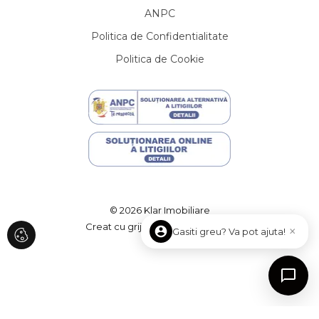
ANPC
Apartamente de inchiriat in Cluj-Napoca Manastur
Apartamente de inchiriat in Cluj-Napoca Centru
Politica de Confidentialitate
Apartamente de inchiriat in Cluj-Napoca Plopilor
Politica de Cookie
Apartamente de inchiriat in Floresti
Apartamente de inchiriat in Cluj-Napoca Europa
Case de inchiriat
Case de inchiriat in Cluj-Napoca
Case de inchiriat in Cluj-Napoca Central
Case de inchiriat in Cluj-Napoca Andrei Muresanu
Case de inchiriat in Cluj-Napoca Zorilor
Case de inchiriat in Cluj-Napoca Faget
Case de inchiriat in Floresti
© 2026 Klar Imobiliare
Case de inchiriat in Feleacu
Creat cu grijă de
ImmoFlux
×
Gasiti greu? Va pot ajuta!
Case de inchiriat in Cluj-Napoca Calea Turzii
Case de inchiriat in Cluj-Napoca Buna-Ziua
Case de inchiriat in Somesu Rece
Spatii birouri de inchiriat
Spatii birouri de inchiriat in Cluj-Napoca