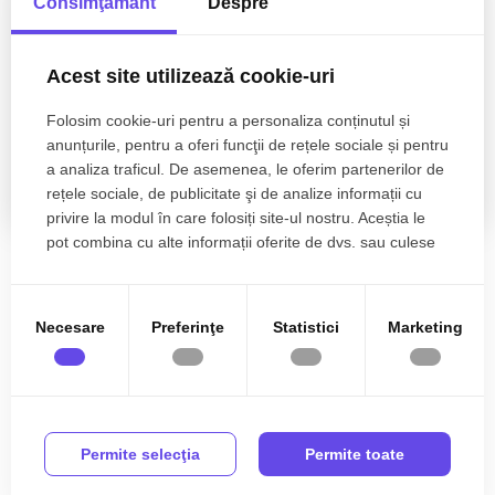
Consimţământ
Despre
Acest site utilizează cookie-uri
2.899€
Cluj-Napoca, Andrei Muresanu
Casa PREMIUM 4 camere 200mp teren 300mp
Folosim cookie-uri pentru a personaliza conținutul și
Andrei Muresanu
anunțurile, pentru a oferi funcţii de rețele sociale și pentru
a analiza traficul. De asemenea, le oferim partenerilor de
4 camere
2 bai
200mp
rețele sociale, de publicitate şi de analize informații cu
privire la modul în care folosiți site-ul nostru. Aceștia le
pot combina cu alte informații oferite de dvs. sau culese
în urma folosirii serviciilor lor.
Zone de top case de inchiriat
Necesare
Preferinţe
Statistici
Marketing
Case de inchiriat in Cluj-Napoca Central
Case de inchiriat in Cluj-Napoca Andrei Muresanu
Case de inchiriat in Cluj-Napoca Zorilor
Case de inchiriat in Cluj-Napoca Faget
Case de inchiriat in Cluj-Napoca Dambul-Rotund
Permite selecţia
Permite toate
Vezi mai mult