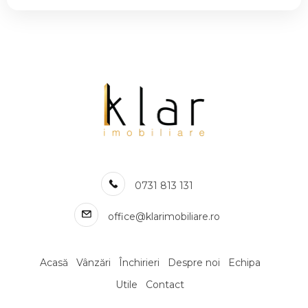
Case de inchiriat in Cluj-Napoca Gheorgheni
Case de inchiriat in Cluj-Napoca Iris
Case de inchiriat in Cluj-Napoca Grigorescu
Case de inchiriat in Cluj-Napoca Europa
Case de inchiriat in Cluj-Napoca Buna-Ziua
Case de inchiriat in Cluj-Napoca Calea Turzii
Case de inchiriat in Cluj-Napoca Gruia
Numar de camere case de inchiriat
Case de inchiriat 2 camere
Case de inchiriat 3 camere
0731 813 131
Case de inchiriat 4 camere
Case de inchiriat 5 camere
office@klarimobiliare.ro
Apartamente de inchiriat
Apartamente de inchiriat in Cluj-Napoca
Apartamente de inchiriat in Cluj-Napoca Central
Acasă
Vânzări
Închirieri
Despre noi
Echipa
Apartamente de inchiriat in Cluj-Napoca Zorilor
Utile
Contact
Apartamente de inchiriat in Cluj-Napoca Andrei Muresanu
Apartamente de inchiriat in Cluj-Napoca Gheorgheni