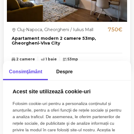
750€
Cluj-Napoca, Gheorgheni / Iulius Mall
Apartament modern 2 camere 53mp,
Gheorgheni-Viva City
2 camere
1 baie
53mp
Consimţământ
Despre
Zone de top apartamente de inchiriat
Acest site utilizează cookie-uri
Apartamente de inchiriat in Cluj-Napoca Central
Folosim cookie-uri pentru a personaliza conținutul și
Apartamente de inchiriat in Cluj-Napoca Zorilor
anunțurile, pentru a oferi funcţii de rețele sociale și pentru
Apartamente de inchiriat in Cluj-Napoca Gheorgheni
a analiza traficul. De asemenea, le oferim partenerilor de
Apartamente de inchiriat in Cluj-Napoca Andrei Muresanu
rețele sociale, de publicitate şi de analize informații cu
Apartamente de inchiriat in Cluj-Napoca Centru
privire la modul în care folosiți site-ul nostru. Aceștia le