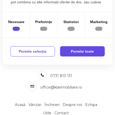
pot combina cu alte informații oferite de dvs. sau culese
Vezi mai mult
Apartamente de inchiriat in Cluj-Napoca Manastur
în urma folosirii serviciilor lor.
Apartamente de inchiriat in Cluj-Napoca Europa
Apartamente de inchiriat in Cluj-Napoca Plopilor
Necesare
Preferinţe
Statistici
Marketing
Apartamente de inchiriat in Cluj-Napoca Sopor
Apartamente de inchiriat in Cluj-Napoca Buna-Ziua
Apartamente de inchiriat in Cluj-Napoca Marasti / BRD Central
Permite selecţia
Permite toate
Apartamente de inchiriat in Cluj-Napoca Borhanci
Apartamente de inchiriat in Cluj-Napoca Semicentral
Apartamente de inchiriat in Cluj-Napoca Intre Lacuri
Apartamente de inchiriat in Cluj-Napoca Calea Turzii
0731 813 131
Numar de camere apartamente de inchiriat
Apartamente de inchiriat 1 camera
office@klarimobiliare.ro
Apartamente de inchiriat 2 camere
Apartamente de inchiriat 3 camere
Apartamente de inchiriat 4 camere
Acasă
Vânzări
Închirieri
Despre noi
Echipa
Apartamente de inchiriat 5 camere
Utile
Contact
Apartamente de inchiriat