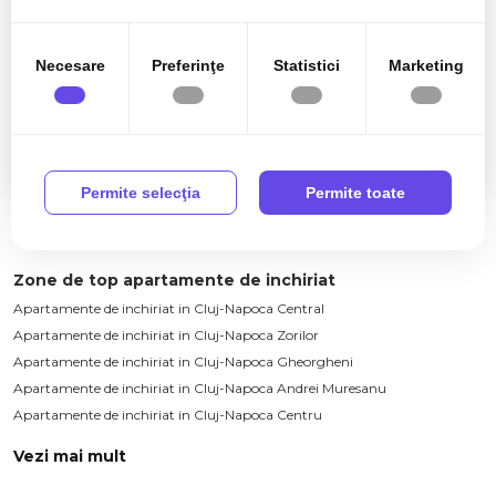
în urma folosirii serviciilor lor.
950€
Cluj-Napoca, Borhanci
Necesare
Preferinţe
Statistici
Marketing
Apartament modern 3 camere 74mp, Borhanci-
capat Brancusi
3 camere
2 bai
74mp
Permite selecţia
Permite toate
Zone de top apartamente de inchiriat
Apartamente de inchiriat in Cluj-Napoca Central
Apartamente de inchiriat in Cluj-Napoca Zorilor
Apartamente de inchiriat in Cluj-Napoca Gheorgheni
Apartamente de inchiriat in Cluj-Napoca Andrei Muresanu
Apartamente de inchiriat in Cluj-Napoca Centru
Vezi mai mult
Apartamente de inchiriat in Cluj-Napoca Manastur