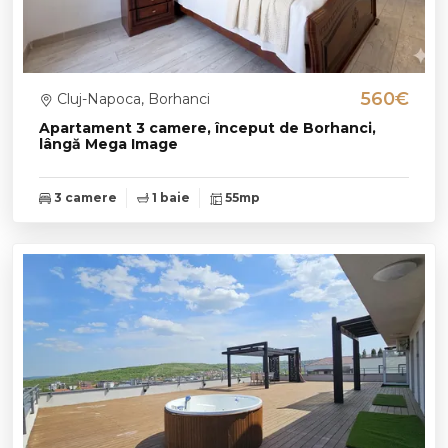
560€
Cluj-Napoca, Borhanci
Apartament 3 camere, început de Borhanci,
lângă Mega Image
3 camere
1 baie
55mp