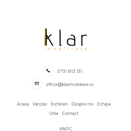
Apartamente de inchiriat in Cluj-Napoca Europa
Apartamente de inchiriat in Cluj-Napoca Plopilor
Apartamente de inchiriat in Cluj-Napoca Sopor
Apartamente de inchiriat in Cluj-Napoca Buna-Ziua
Apartamente de inchiriat in Cluj-Napoca Marasti / BRD Central
Apartamente de inchiriat in Cluj-Napoca Borhanci
Apartamente de inchiriat in Cluj-Napoca Semicentral
Apartamente de inchiriat in Cluj-Napoca Intre Lacuri
Apartamente de inchiriat in Cluj-Napoca Calea Turzii
0731 813 131
Numar de camere apartamente de inchiriat
Apartamente de inchiriat 1 camera
office@klarimobiliare.ro
Apartamente de inchiriat 2 camere
Apartamente de inchiriat 3 camere
Apartamente de inchiriat 4 camere
Acasă
Vânzări
Închirieri
Despre noi
Echipa
Apartamente de inchiriat 5 camere
Utile
Contact
Apartamente de inchiriat
Apartamente de inchiriat in Cluj-Napoca
ANPC
Apartamente de inchiriat in Cluj-Napoca Central