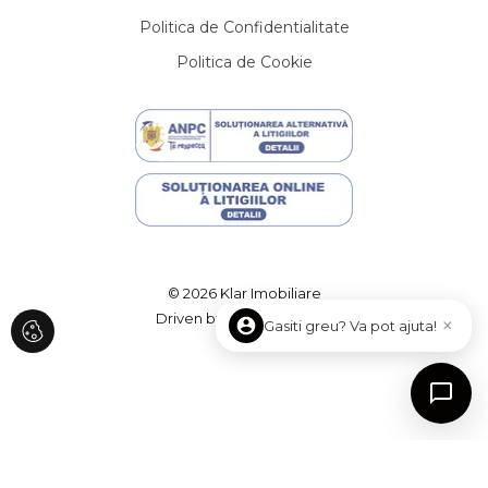
Apartamente de inchiriat in Cluj-Napoca Zorilor
Politica de Confidentialitate
Apartamente de inchiriat in Cluj-Napoca Gheorgheni
Politica de Cookie
Apartamente de inchiriat in Cluj-Napoca Andrei Muresanu
Apartamente de inchiriat in Cluj-Napoca Manastur
Apartamente de inchiriat in Cluj-Napoca Centru
Apartamente de inchiriat in Floresti
Apartamente de inchiriat in Cluj-Napoca Europa
Apartamente de inchiriat in Cluj-Napoca Plopilor
Case de inchiriat
Case de inchiriat in Cluj-Napoca
Case de inchiriat in Cluj-Napoca Central
© 2026 Klar Imobiliare
Case de inchiriat in Cluj-Napoca Andrei Muresanu
Driven by
ImmoFlux
×
Gasiti greu? Va pot ajuta!
Case de inchiriat in Cluj-Napoca Zorilor
Case de inchiriat in Cluj-Napoca Faget
Case de inchiriat in Floresti
Case de inchiriat in Feleacu
Case de inchiriat in Cluj-Napoca Calea Turzii
Case de inchiriat in Cluj-Napoca Buna-Ziua