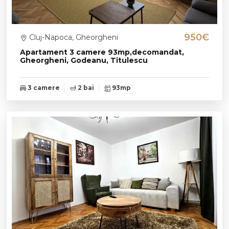
950€
Cluj-Napoca, Gheorgheni
Apartament 3 camere 93mp,decomandat,
Gheorgheni, Godeanu, Titulescu
3 camere
2 bai
93mp