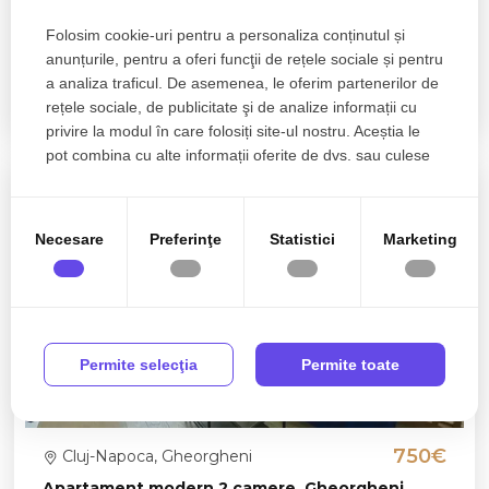
Apartament 2 camere, decomandat,
Folosim cookie-uri pentru a personaliza conținutul și
Gheorgheni, Iulius Mall
anunțurile, pentru a oferi funcţii de rețele sociale și pentru
a analiza traficul. De asemenea, le oferim partenerilor de
2 camere
1 baie
50mp
rețele sociale, de publicitate şi de analize informații cu
privire la modul în care folosiți site-ul nostru. Aceștia le
pot combina cu alte informații oferite de dvs. sau culese
în urma folosirii serviciilor lor.
Necesare
Preferinţe
Statistici
Marketing
Permite selecţia
Permite toate
750€
Cluj-Napoca, Gheorgheni
Apartament modern 2 camere, Gheorgheni,