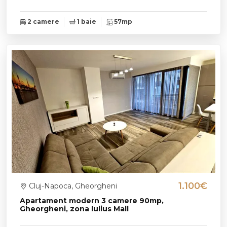
2 camere
1 baie
57mp
1.100€
Cluj-Napoca, Gheorgheni
Apartament modern 3 camere 90mp,
Gheorgheni, zona Iulius Mall