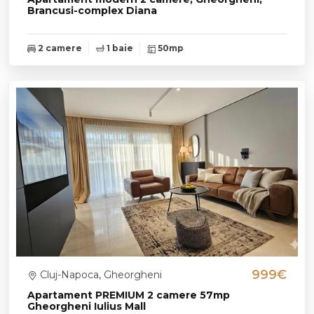
Brancusi-complex Diana
2 camere
1 baie
50mp
999€
Cluj-Napoca, Gheorgheni
Apartament PREMIUM 2 camere 57mp
Gheorgheni Iulius Mall