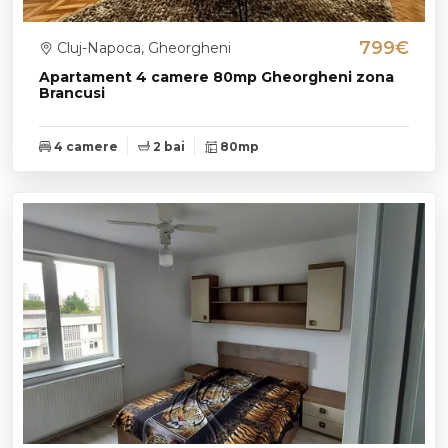
799€
Cluj-Napoca, Gheorgheni
Apartament 4 camere 80mp Gheorgheni zona
Brancusi
4 camere
2 bai
80mp