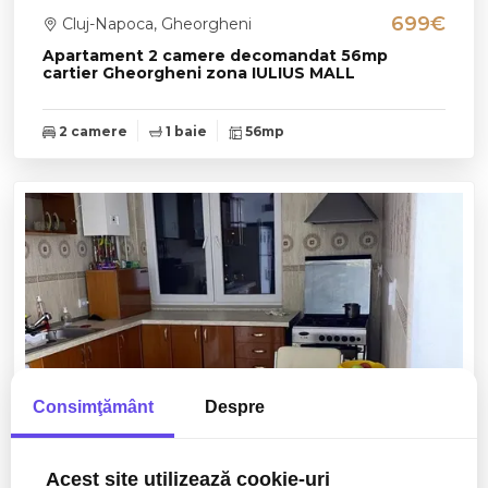
699€
Cluj-Napoca, Gheorgheni
Apartament 2 camere decomandat 56mp
cartier Gheorgheni zona IULIUS MALL
2 camere
1 baie
56mp
Consimţământ
Despre
Acest site utilizează cookie-uri
650€
Cluj-Napoca, Gheorgheni