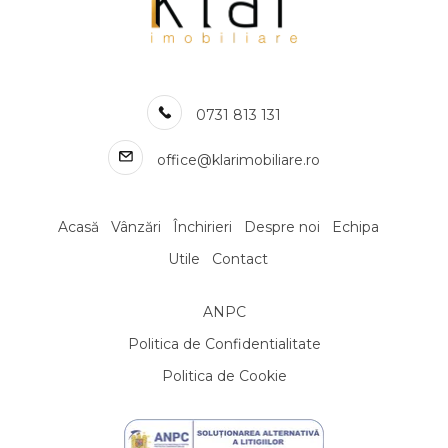
Apartamente de inchiriat in Cluj-Napoca Borhanci
Apartamente de inchiriat in Cluj-Napoca Marasti
Apartamente de inchiriat in Cluj-Napoca Sopor
Apartamente de inchiriat in Cluj-Napoca Buna-Ziua
0731 813 131
Numar de camere apartamente de inchiriat
Apartamente de inchiriat 1 camera
office@klarimobiliare.ro
Apartamente de inchiriat 2 camere
Apartamente de inchiriat 3 camere
Apartamente de inchiriat 4 camere
Acasă
Vânzări
Închirieri
Despre noi
Echipa
Apartamente de inchiriat 5 camere
Utile
Contact
Apartamente de inchiriat
Apartamente de inchiriat in Cluj-Napoca
ANPC
Apartamente de inchiriat in Cluj-Napoca Central
Apartamente de inchiriat in Cluj-Napoca Zorilor
Politica de Confidentialitate
Apartamente de inchiriat in Cluj-Napoca Gheorgheni
Politica de Cookie
Apartamente de inchiriat in Cluj-Napoca Centru
Apartamente de inchiriat in Cluj-Napoca Manastur
Apartamente de inchiriat in Cluj-Napoca Andrei Muresanu