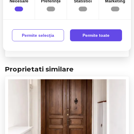
Necesare
Preferinţe
Statistici
Marketing
Sunt de acord cu prelucrarea datelor conform
politicii
de confidentialitate
Permite selecţia
Permite toate
Proprietati similare