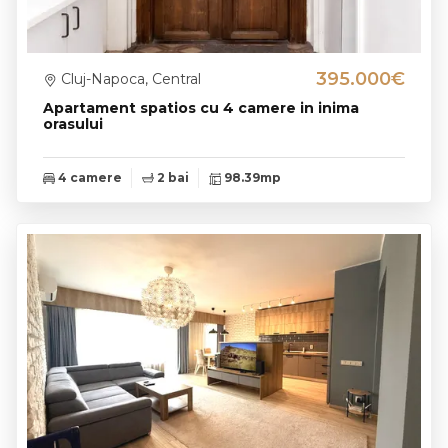
395.000€
Cluj-Napoca, Central
Apartament spatios cu 4 camere in inima
orasului
4 camere
2 bai
98.39mp