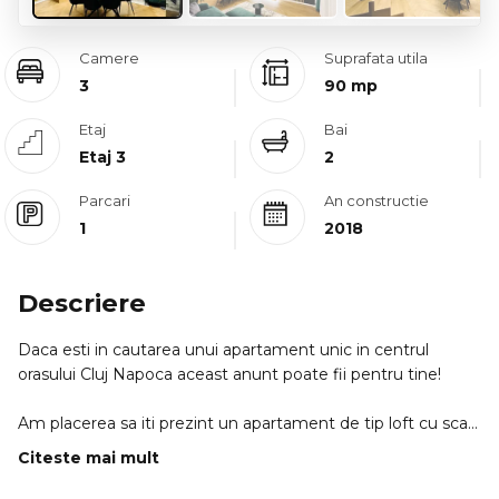
Camere
Suprafata utila
3
90 mp
Etaj
Bai
Etaj 3
2
Parcari
An constructie
1
2018
Descriere
Daca esti in cautarea unui apartament unic in centrul
orasului Cluj Napoca aceast anunt poate fii pentru tine!
Am placerea sa iti prezint un apartament de tip loft cu scara
interioara amenajat pana in cel mai mic detaliu sub
Citeste mai mult
indrumarea si atentia unei firme renumite de arhitectura si
design;