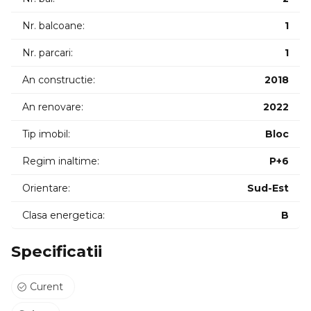
side conecta la apa frigider de vinuri masina/uscator de
haine);
Nr. balcoane:
1
Nr. parcari:
1
Mobilierul din MDF a fost realizat la comanda in asa fel incat
toate spatiile sa fie functionale si cat mai bine optimizate;
An constructie:
2018
Datorita expunerii Sud-Est si a suprafetei vitrate generoase
An renovare:
2022
locuinta este inundata de lumina pe tot parcursul zilei;
Tip imobil:
Bloc
Apartamentul se vinde complet mobilat si utilat(exact ca in
fotografii) inclus in pret fiind si privelistea superba asupra
Regim inaltime:
P+6
orasului! Te invit la vizionare
Orientare:
Sud-Est
Clasa energetica:
B
Specificatii
Curent