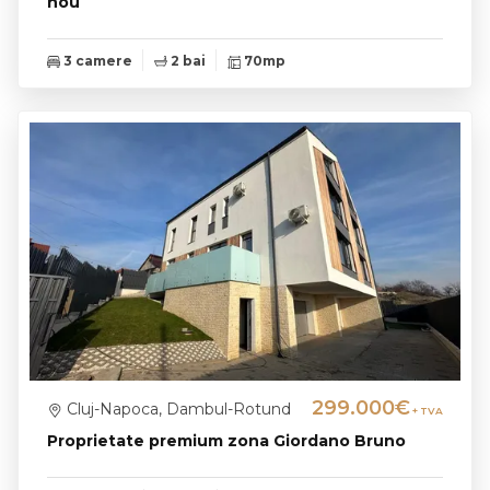
nou
3 camere
2 bai
70mp
299.000€
Cluj-Napoca, Dambul-Rotund
+ TVA
Proprietate premium zona Giordano Bruno