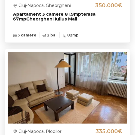
350.000€
Cluj-Napoca, Gheorgheni
Apartament 3 camere 81.9mpterasa
67mpGheorgheni Iulius Mall
3 camere
2 bai
82mp
335.000€
Cluj-Napoca, Plopilor