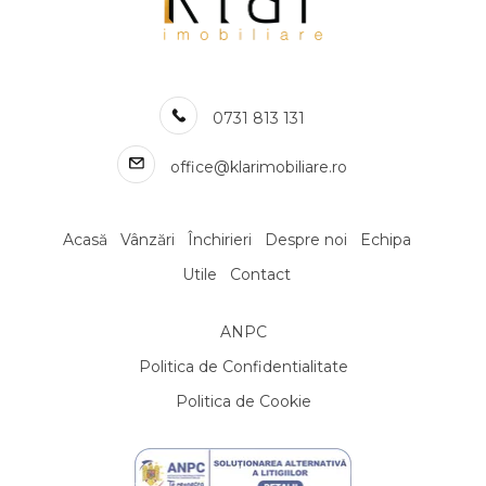
Apartamente de vanzare in Cluj-Napoca Iris
Apartamente de vanzare in Cluj-Napoca Andrei Muresanu
Apartamente de vanzare in Cluj-Napoca
Apartamente de vanzare in Cluj-Napoca Campului
0731 813 131
Numar de camere apartamente de vanzare
Apartamente de vanzare 1 camera
office@klarimobiliare.ro
Apartamente de vanzare 2 camere
Apartamente de vanzare 3 camere
Apartamente de vanzare 4 camere
Acasă
Vânzări
Închirieri
Despre noi
Echipa
Apartamente de vanzare 5 camere
Utile
Contact
Apartamente de vanzare
Apartamente de vanzare in Cluj-Napoca
ANPC
Apartamente de vanzare in Floresti
Apartamente de vanzare in Cluj-Napoca Central
Politica de Confidentialitate
Apartamente de vanzare in Cluj-Napoca Marasti
Politica de Cookie
Apartamente de vanzare in Cluj-Napoca Gheorgheni
Apartamente de vanzare in Cluj-Napoca Zorilor
Apartamente de vanzare in Baciu