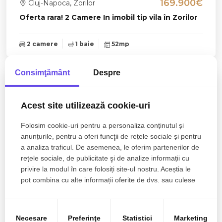
169.900€
Cluj-Napoca, Zorilor
Oferta rara! 2 Camere In imobil tip vila în Zorilor
2 camere
1 baie
52mp
Consimţământ
Despre
Acest site utilizează cookie-uri
Folosim cookie-uri pentru a personaliza conținutul și
anunțurile, pentru a oferi funcţii de rețele sociale și pentru
a analiza traficul. De asemenea, le oferim partenerilor de
rețele sociale, de publicitate şi de analize informații cu
privire la modul în care folosiți site-ul nostru. Aceștia le
pot combina cu alte informații oferite de dvs. sau culese
în urma folosirii serviciilor lor.
369.500€
Cluj-Napoca, Zorilor
Necesare
Preferinţe
Statistici
Marketing
Apartament cu panorama pe 2 niveluri cu scara