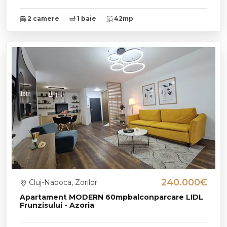
2 camere
1 baie
42mp
240.000€
Cluj-Napoca, Zorilor
Apartament MODERN 60mpbalconparcare LIDL
Frunzisului - Azoria