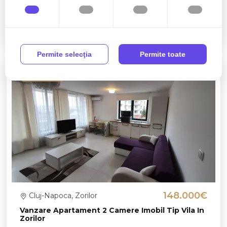
interioara 115 mp si terasa de 25mp
5 camere
2 bai
115mp
Permite selecţia
Permite toate
Exclusivitate
148.000€
Cluj-Napoca, Zorilor
Vanzare Apartament 2 Camere Imobil Tip Vila In
Zorilor