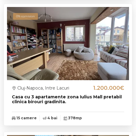
0% comision
1.200.000€
Cluj-Napoca, Intre Lacuri
Casa cu 3 apartamente zona Iulius Mall pretabil
clinica birouri gradinita.
15 camere
4 bai
378mp