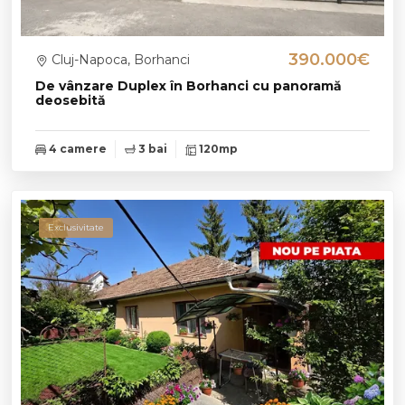
390.000€
Cluj-Napoca, Borhanci
De vânzare Duplex în Borhanci cu panoramă
deosebită
4 camere
3 bai
120mp
Exclusivitate