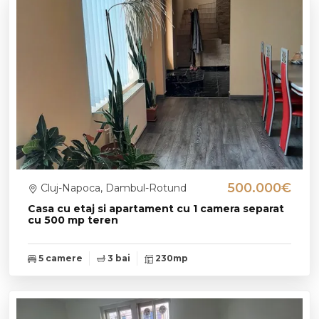
500.000€
Cluj-Napoca, Dambul-Rotund
Casa cu etaj si apartament cu 1 camera separat
cu 500 mp teren
5 camere
3 bai
230mp