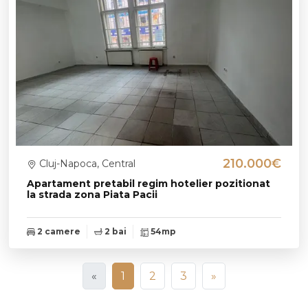
210.000€
Cluj-Napoca, Central
Apartament pretabil regim hotelier pozitionat
la strada zona Piata Pacii
2 camere
2 bai
54mp
«
1
2
3
»