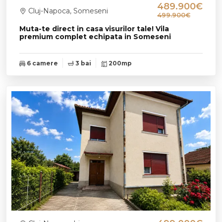
489.900€
Cluj-Napoca, Someseni
499.900€
Muta-te direct in casa visurilor tale! Vila
premium complet echipata in Someseni
6 camere
3 bai
200mp