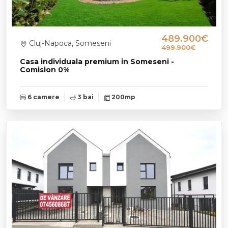
489.900€
Cluj-Napoca, Someseni
499.900€
Casa individuala premium in Someseni -
Comision 0%
6 camere
3 bai
200mp