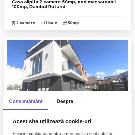
Casa alipita 2 camere 50mp, pod mansardabil
100mp, Dambul Rotund
2 camere
1 baie
50mp
Consimţământ
Despre
750.000€
Cluj-Napoca, Gheorgheni
Acest site utilizează cookie-uri
Casa noua finisata zona Interservisan
Folosim cookie-uri pentru a personaliza conținutul și