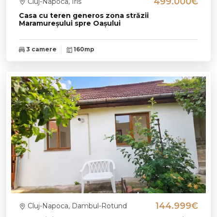
499.000€
Cluj-Napoca, Iris
Casa cu teren generos zona străzii
Maramureșului spre Oașului
3 camere
160mp
144.999€
Cluj-Napoca, Dambul-Rotund