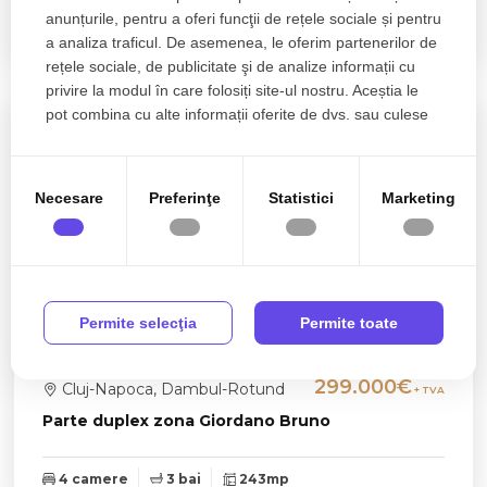
anunțurile, pentru a oferi funcţii de rețele sociale și pentru
6 camere
4 bai
216mp
a analiza traficul. De asemenea, le oferim partenerilor de
rețele sociale, de publicitate şi de analize informații cu
privire la modul în care folosiți site-ul nostru. Aceștia le
pot combina cu alte informații oferite de dvs. sau culese
în urma folosirii serviciilor lor.
Necesare
Preferinţe
Statistici
Marketing
Permite selecţia
Permite toate
299.000€
Cluj-Napoca, Dambul-Rotund
+ TVA
Parte duplex zona Giordano Bruno
4 camere
3 bai
243mp