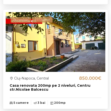
0% comision
Exclusivitate
850.000€
Cluj-Napoca, Central
Casa renovata 200mp pe 2 niveluri, Centru
str.Nicolae Balcescu
5 camere
3 bai
200mp