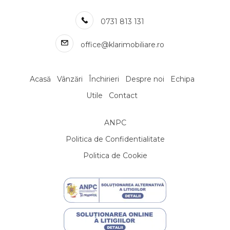
Case de vanzare in Cluj-Napoca Iris
0731 813 131
Numar de camere case de vanzare
Case de vanzare 2 camere
office@klarimobiliare.ro
Case de vanzare 3 camere
Case de vanzare 4 camere
Case de vanzare 5 camere
Acasă
Vânzări
Închirieri
Despre noi
Echipa
Apartamente de vanzare
Utile
Contact
Apartamente de vanzare in Cluj-Napoca
Apartamente de vanzare in Floresti
ANPC
Apartamente de vanzare in Cluj-Napoca Central
Apartamente de vanzare in Cluj-Napoca Marasti
Politica de Confidentialitate
Apartamente de vanzare in Cluj-Napoca Gheorgheni
Politica de Cookie
Apartamente de vanzare in Cluj-Napoca Zorilor
Apartamente de vanzare in Baciu
Apartamente de vanzare in Floresti Florilor
Apartamente de vanzare in Cluj-Napoca Gara
Apartamente de vanzare in Cluj-Napoca Sopor
Case de vanzare