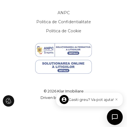
Case de vanzare in Cluj-Napoca Borhanci
Case de vanzare in Cluj-Napoca Buna-Ziua
ANPC
Case de vanzare in Dezmir
Politica de Confidentialitate
Case de vanzare in Somesu Cald
Politica de Cookie
Terenuri de vanzare
Terenuri de vanzare in Somesu Rece
Terenuri de vanzare in Aiton
Terenuri de vanzare in Pata
Terenuri de vanzare in Cluj-Napoca
Terenuri de vanzare in Cluj-Napoca
Terenuri de vanzare in Salistea Noua
Terenuri de vanzare in Cluj-Napoca Sopor
Terenuri de vanzare in Muntele Baisorii
© 2026 Klar Imobiliare
Terenuri de vanzare in Cluj-Napoca Andrei Muresanu
Driven by
ImmoFlux
×
Gasiti greu? Va pot ajuta!
Terenuri de vanzare in Ciurila
Spatii birouri de vanzare
Spatii birouri de vanzare in Cluj-Napoca
Spatii birouri de vanzare in Cluj-Napoca Iris