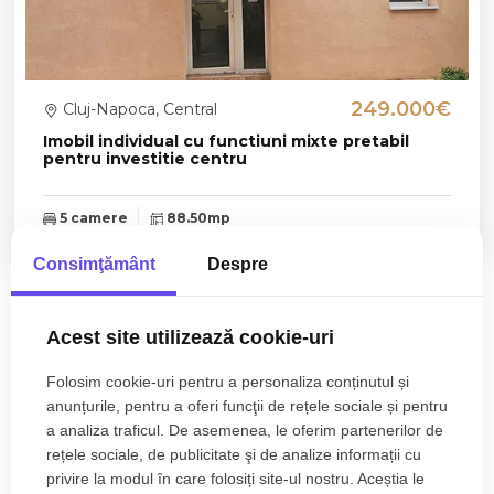
249.000€
Cluj-Napoca, Central
Imobil individual cu functiuni mixte pretabil
pentru investitie centru
5 camere
88.50mp
Consimţământ
Despre
Zone de top spatii birouri de vanzare
Acest site utilizează cookie-uri
Spatii birouri de vanzare in Cluj-Napoca Iris
Folosim cookie-uri pentru a personaliza conținutul și
Spatii birouri de vanzare in Cluj-Napoca Marasti
anunțurile, pentru a oferi funcţii de rețele sociale și pentru
Spatii birouri de vanzare in Cluj-Napoca Central
a analiza traficul. De asemenea, le oferim partenerilor de
Numar de camere spatii birouri de vanzare
rețele sociale, de publicitate şi de analize informații cu
Spatii birouri de vanzare 2 camere
privire la modul în care folosiți site-ul nostru. Aceștia le