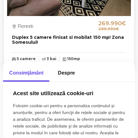
269.990€
Floresti
289.990€
Duplex 5 camere finisat si mobilat 150 mp! Zona
Somesului!
5 camere
3 bai
150mp
Consimţământ
Despre
Zone de top case de vanzare
Acest site utilizează cookie-uri
Case de vanzare in Floresti
Folosim cookie-uri pentru a personaliza conținutul și
Numar de camere case de vanzare
anunțurile, pentru a oferi funcţii de rețele sociale și pentru
Case de vanzare 5 camere
a analiza traficul. De asemenea, le oferim partenerilor de
Apartamente de vanzare
rețele sociale, de publicitate şi de analize informații cu
Apartamente de vanzare in Cluj-Napoca
privire la modul în care folosiți site-ul nostru. Aceștia le