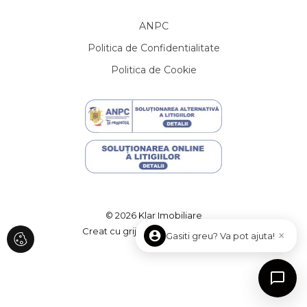
Case de vanzare in Somesu Cald
Terenuri de vanzare
ANPC
Terenuri de vanzare in Somesu Rece
Politica de Confidentialitate
Terenuri de vanzare in Aiton
Politica de Cookie
Terenuri de vanzare in Pata
Terenuri de vanzare in Cluj-Napoca
Terenuri de vanzare in Cluj-Napoca
Terenuri de vanzare in Salistea Noua
Terenuri de vanzare in Cluj-Napoca Sopor
Terenuri de vanzare in Muntele Baisorii
Terenuri de vanzare in Cluj-Napoca Andrei Muresanu
Terenuri de vanzare in Ciurila
Spatii birouri de vanzare
© 2026 Klar Imobiliare
Spatii birouri de vanzare in Cluj-Napoca
Creat cu grijă de
ImmoFlux
×
Gasiti greu? Va pot ajuta!
Spatii birouri de vanzare in Cluj-Napoca Iris
Spatii birouri de vanzare in Cluj-Napoca Marasti
Spatii birouri de vanzare in Cluj-Napoca Central
Spatii comerciale de vanzare