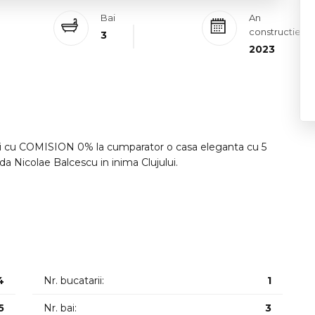
Bai
An
constructie
3
2023
 cu COMISION 0% la cumparator o casa eleganta cu 5
da Nicolae Balcescu in inima Clujului.
elor care cauta o resedinta de lux ferita de zgomotul
itorilor pentru sediu de firma/birouri (avocatura notariat)
ru persoanele care pun pret pe sustenabilitate si
4
Nr. bucatarii:
1
Ultracentrala oferind conectivitate maxima:
5
Nr. bai:
3