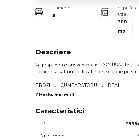
Camere
Suprafata
utila
5
200
mp
Descriere
Va propunem spre vanzare in EXCLUSIVITATE si
camere situata intr-o locatie de exceptie pe stra
PROFILUL CUMPARATORULUI IDEAL:
=> Aceasta proprietate se adreseaza in special c
Citeste mai mult
urban dar cu acces imediat la facilitati sau invest
data fiind locatia prestigioasa. Este ideala pent
Caracteristici
independenta energetica.
ID:
P939
LOCALIZARE SI ACCESIBILITATE:
Proprietatea este pozitionata strategic in zona 
Nr. camere: