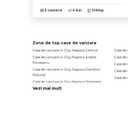
5 camere
4 bai
216mp
Zone de top case de vanzare
Case de vanzare in Cluj-Napoca Central
Case de 
Case de vanzare in Cluj-Napoca Andrei
Case de
Muresanu
Case de
Case de vanzare in Cluj-Napoca Dambul-
Case de 
Rotund
Case de 
Case de vanzare in Cluj-Napoca Someseni
Vezi mai mult
Case de vanzare in Cluj-Napoca Buna-Ziua
Apartamente de vanzare
Case 
Apartamente de vanzare in Cluj-Napoca
Case de 
Apartamente de vanzare in Floresti
Case de 
Apartamente de vanzare in Cluj-Napoca
Case de
Central
Rotund