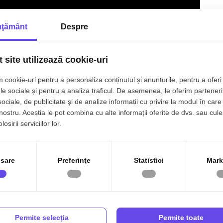
ste si intimitate rara pentru zona centrala.
ţământ
Despre
:
a libera de sarcini.
de la cumparator.
 site utilizează cookie-uri
 parcare externe.
it bancar sau surse proprii.
 cookie-uri pentru a personaliza conținutul și anunțurile, pentru a oferi 
le sociale și pentru a analiza traficul. De asemenea, le oferim parteneri
sociale, de publicitate şi de analize informații cu privire la modul în care 
 nostru. Aceștia le pot combina cu alte informații oferite de dvs. sau cule
coperi potentialul acestei proprietati unice!
osirii serviciilor lor.
sare
Preferinţe
Statistici
Mark
Vopsea lavabila
Gresie
Permite selecţia
Permite toate
Dressing
WC Serviciu