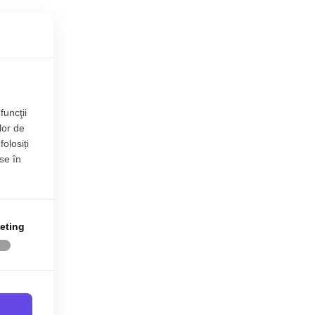
funcţii
lor de
folosiți
se în
eting