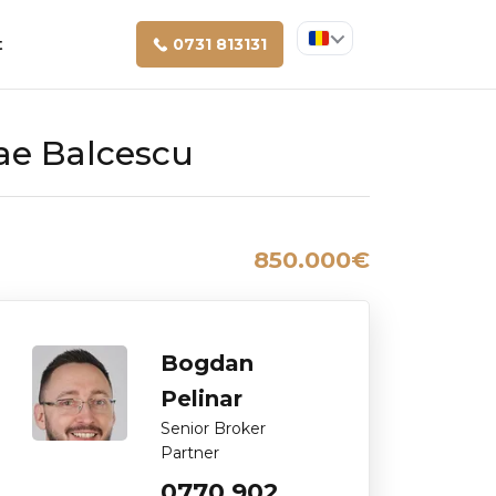
t
0731 813131
lae Balcescu
850.000€
Bogdan
Pelinar
Senior Broker
Partner
0770 902