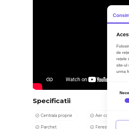
=> Exterior: Curte cu foisor oferind o oaza de lini
Consim
CONDITII JURIDICE FINANCIARE SI POLITICI
Transparenta Juridica: Proprietatea este intabulat
=> Oferta Exclusiva: Se percepe COMISION 0% 
Acest
=> Parcare: Proprietatea dispune de 2 locuri de
=> Modalitati de plata: Se accepta plata prin cred
Folosim
de rețe
ID intern: P9394
rețele 
site-ul
Va invitam sa programati o vizionare pentru a des
urma fol
Nece
Specificatii
Centrala proprie
Aer conditionat
Parchet
Ferestre PVC