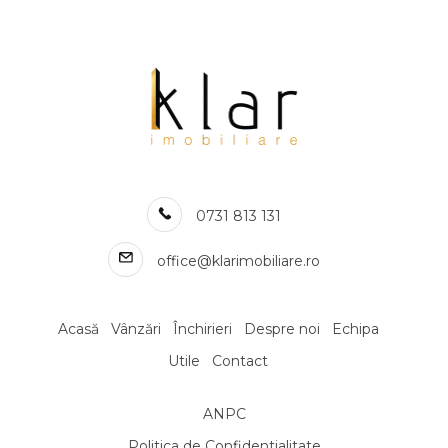
Apartamente de vanzare in Cluj-Napoca Intre Lacuri
Apartamente de vanzare in Cluj-Napoca Centru
Apartamente de vanzare in Cluj-Napoca Semicentral / Gara
Apartamente de vanzare in Cluj-Napoca Grigorescu
Apartamente de vanzare in Cluj-Napoca Europa
Apartamente de vanzare in Cluj-Napoca Dambul-Rotund
Apartamente de vanzare in Cluj-Napoca
0731 813 131
Numar de camere apartamente de vanzare
Apartamente de vanzare 1 camera
office@klarimobiliare.ro
Apartamente de vanzare 2 camere
Apartamente de vanzare 3 camere
Apartamente de vanzare 4 camere
Acasă
Vânzări
Închirieri
Despre noi
Echipa
Apartamente de vanzare 5 camere
Utile
Contact
Apartamente de vanzare
Apartamente de vanzare in Cluj-Napoca
ANPC
Apartamente de vanzare in Floresti
Apartamente de vanzare in Cluj-Napoca Central
Politica de Confidentialitate