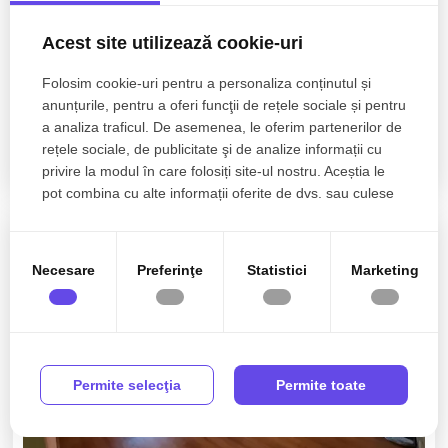
Acest site utilizează cookie-uri
115.000€
Cluj-Napoca, Gara
Folosim cookie-uri pentru a personaliza conținutul și
NOU! Apartament 1 camera 48mpGara
anunțurile, pentru a oferi funcţii de rețele sociale și pentru
Facultatea de Litere si Piata Garii
a analiza traficul. De asemenea, le oferim partenerilor de
rețele sociale, de publicitate şi de analize informații cu
1 camera
1 baie
47.57mp
privire la modul în care folosiți site-ul nostru. Aceștia le
pot combina cu alte informații oferite de dvs. sau culese
în urma folosirii serviciilor lor.
Necesare
Preferinţe
Statistici
Marketing
Permite selecţia
Permite toate