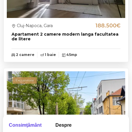
188.500€
Cluj-Napoca, Gara
Apartament 2 camere modern langa facultatea
de litere
2 camere
1 baie
45mp
Exclusivitate
Consimţământ
Despre