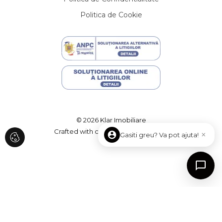
Apartamente de vanzare in Cluj-Napoca Marasti
Politica de Cookie
Apartamente de vanzare in Cluj-Napoca Gheorgheni
Apartamente de vanzare in Cluj-Napoca Zorilor
Apartamente de vanzare in Cluj-Napoca Manastur
Apartamente de vanzare in Baciu
Apartamente de vanzare in Cluj-Napoca Gara
Apartamente de vanzare in Cluj-Napoca Sopor
Case de vanzare
Case de vanzare in Cluj-Napoca
Case de vanzare in Cluj-Napoca Central
© 2026 Klar Imobiliare
Case de vanzare in Cluj-Napoca Dambul-Rotund
Crafted with care by
ImmoFlux
×
Gasiti greu? Va pot ajuta!
Case de vanzare in Cluj-Napoca Andrei Muresanu
Case de vanzare in Cluj-Napoca Gheorgheni
Case de vanzare in Cluj-Napoca Someseni
Case de vanzare in Cluj-Napoca Borhanci
Case de vanzare in Cluj-Napoca Buna-Ziua
Case de vanzare in Dezmir
Case de vanzare in Somesu Cald