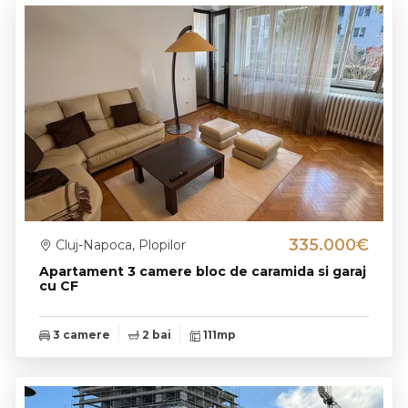
335.000€
Cluj-Napoca, Plopilor
Apartament 3 camere bloc de caramida si garaj
cu CF
3 camere
2 bai
111mp