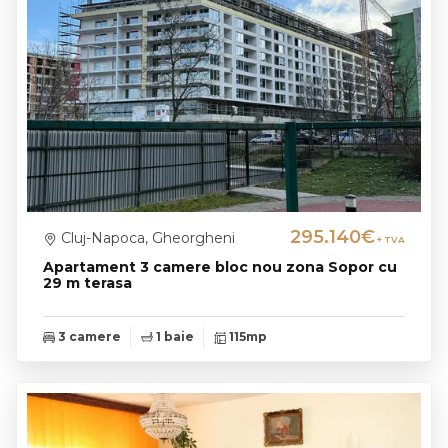
295.140€
Cluj-Napoca, Gheorgheni
+ TVA
Apartament 3 camere bloc nou zona Sopor cu
29 m terasa
3 camere
1 baie
115mp