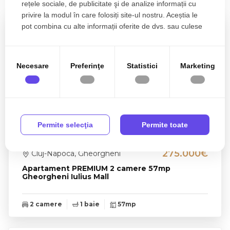
Proprietati similare
rețele sociale, de publicitate şi de analize informații cu
privire la modul în care folosiți site-ul nostru. Aceștia le
pot combina cu alte informații oferite de dvs. sau culese
în urma folosirii serviciilor lor.
Necesare
Preferinţe
Statistici
Marketing
Permite selecţia
Permite toate
275.000€
Cluj-Napoca, Gheorgheni
Apartament PREMIUM 2 camere 57mp
Gheorgheni Iulius Mall
2 camere
1 baie
57mp