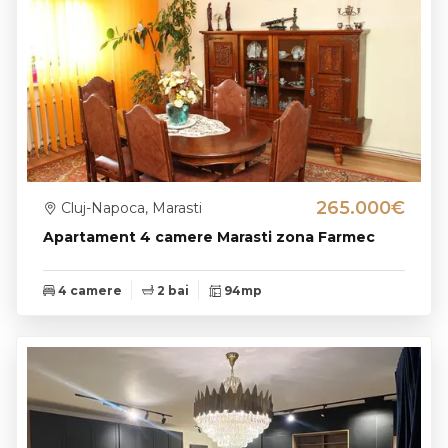
265.000€
Cluj-Napoca, Marasti
Apartament 4 camere Marasti zona Farmec
4 camere
2 bai
94mp