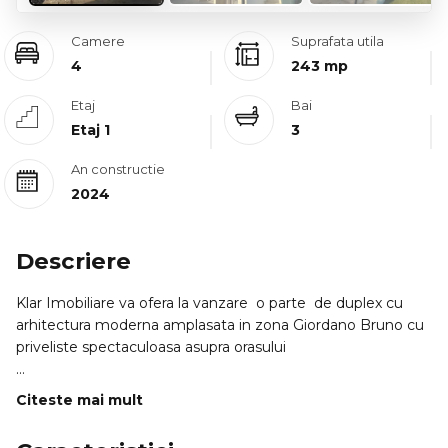
Camere
Suprafata utila
4
243 mp
Etaj
Bai
Etaj 1
3
An constructie
2024
Descriere
Klar Imobiliare va ofera la vanzare o parte de duplex cu
arhitectura moderna amplasata in zona Giordano Bruno cu
priveliste spectaculoasa asupra orasului
Imobilul are 243 mp dispus pe mai multe nivelurioferind un
Citeste mai mult
echilibru perfect intre functionalitate confort si eleganta.