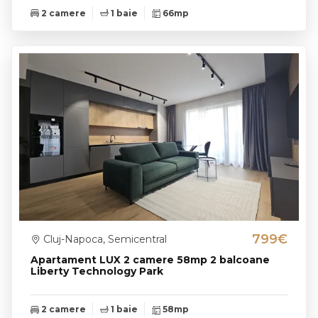
2 camere
1 baie
66mp
799€
Cluj-Napoca, Semicentral
Apartament LUX 2 camere 58mp 2 balcoane
Liberty Technology Park
2 camere
1 baie
58mp