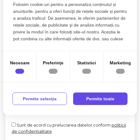
Senior Broker Partner
Folosim cookie-uri pentru a personaliza conținutul și
0770 902 704
anunțurile, pentru a oferi funcţii de rețele sociale și pentru
a analiza traficul. De asemenea, le oferim partenerilor de
rețele sociale, de publicitate şi de analize informații cu
privire la modul în care folosiți site-ul nostru. Aceștia le
pot combina cu alte informații oferite de dvs. sau culese
Esti interesat de aceasta proprietate ?
în urma folosirii serviciilor lor.
Necesare
Preferinţe
Statistici
Marketing
Permite selecţia
Permite toate
Sunt de acord cu prelucrarea datelor conform
politicii
de confidentialitate