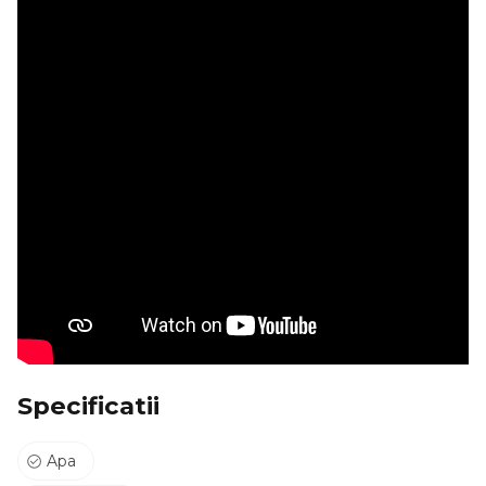
Tulip benzinarii sala de sport si alte facilitati de int
Disponibil imediat.
Se percepe o garantie echivalenta a 2 luni de chirie.
ID intern: 10027.
Specificatii
Apa