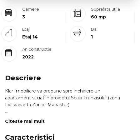
Camere
Suprafata utila
3
60 mp
Etaj
Bai
Etaj 14
1
An constructie
2022
Descriere
Klar Imobiliare va propune spre inchiriere un
apartament situat in proiectul Scala Frunzisului (zona
Lidl varianta Zorilor-Manastur).
Apartamentul se afla la etajul 14 din 15 si are o suprafata
Citeste mai mult
utila de 60mp + terasa de 8mp
Compartimentarea interioara este compusa din hol living
Caracteristici
open space cu bucatarie 2 dormitoare baie cu cada terasa