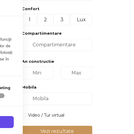
Confort
1
2
3
Lux
Compartimentare
funcţii
lor de
folosiți
se în
An constructie
Mobila
eting
Video / Tur virtual
Vezi rezultate