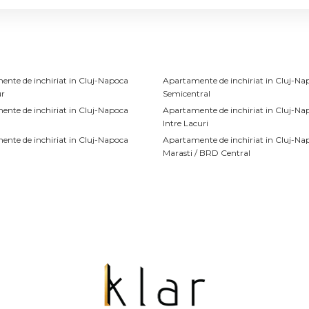
nte de inchiriat in Cluj-Napoca
Apartamente de inchiriat in Cluj-Na
r
Semicentral
nte de inchiriat in Cluj-Napoca
Apartamente de inchiriat in Cluj-Na
Intre Lacuri
nte de inchiriat in Cluj-Napoca
Apartamente de inchiriat in Cluj-Na
Marasti / BRD Central
nte de inchiriat in Cluj-Napoca
Apartamente de inchiriat in Cluj-Na
Borhanci
nte de inchiriat in Cluj-Napoca
Apartamente de inchiriat in Cluj-Na
ua
Calea Turzii
e inchiriat
Spatii birouri de inchiriat
inchiriat in Cluj-Napoca
Spatii birouri de inchiriat in Cluj-Na
inchiriat in Cluj-Napoca Central
Spatii birouri de inchiriat in Cluj-Na
Central
inchiriat in Cluj-Napoca Andrei
nu
Spatii birouri de inchiriat in Cluj-Na