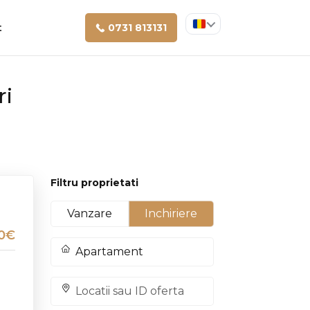
t
0731 813131
ri
Filtru proprietati
Vanzare
Inchiriere
50€