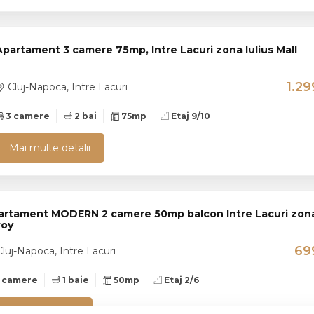
Apartament 3 camere 75mp, Intre Lacuri zona Iulius Mall
1.2
Cluj-Napoca, Intre Lacuri
3 camere
2 bai
75mp
Etaj 9/10
Mai multe detalii
artament MODERN 2 camere 50mp balcon Intre Lacuri zon
roy
69
luj-Napoca, Intre Lacuri
 camere
1 baie
50mp
Etaj 2/6
Mai multe detalii