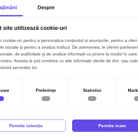
ţământ
Despre
 site utilizează cookie-uri
 cookie-uri pentru a personaliza conținutul și anunțurile, pentru a oferi 
le sociale și pentru a analiza traficul. De asemenea, le oferim parteneri
sociale, de publicitate şi de analize informații cu privire la modul în care 
 nostru. Aceștia le pot combina cu alte informații oferite de dvs. sau cule
osirii serviciilor lor.
sare
Preferinţe
Statistici
Mark
Permite selecţia
Permite toate