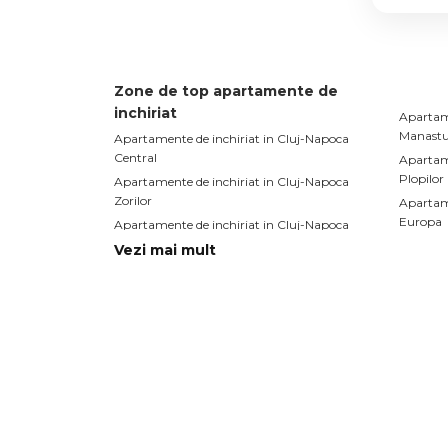
Zone de top apartamente de
inchiriat
Apartame
Manastu
Apartamente de inchiriat in Cluj-Napoca
Central
Apartame
Plopilor
Apartamente de inchiriat in Cluj-Napoca
Zorilor
Apartame
Europa
Apartamente de inchiriat in Cluj-Napoca
Gheorgheni
Apartame
Vezi mai mult
Sopor
Apartamente de inchiriat in Cluj-Napoca
Andrei Muresanu
Apartame
Buna-Zi
Apartamente de inchiriat in Cluj-Napoca
Centru
Apartamente de inchiriat
Case d
Apartamente de inchiriat in Cluj-Napoca
Case de 
Apartamente de inchiriat in Cluj-Napoca
Case de 
Central
Case de 
Apartamente de inchiriat in Cluj-Napoca
Muresa