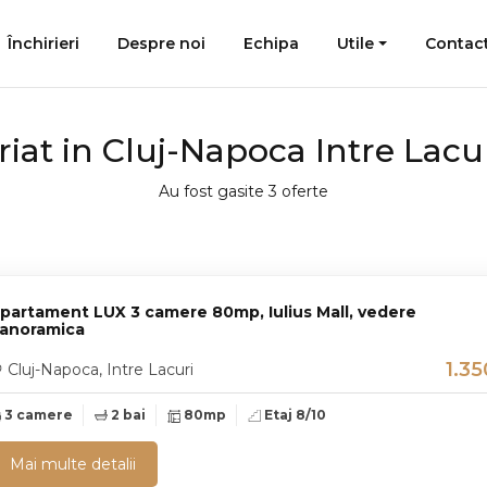
Închirieri
Despre noi
Echipa
Utile
Contac
iat in Cluj-Napoca Intre Lacu
Au fost gasite 3 oferte
partament LUX 3 camere 80mp, Iulius Mall, vedere
anoramica
1.3
Cluj-Napoca, Intre Lacuri
3 camere
2 bai
80mp
Etaj 8/10
Mai multe detalii