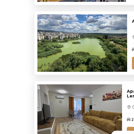
Ap
Le
C
2