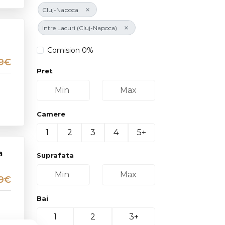
×
Cluj-Napoca
×
Intre Lacuri (Cluj-Napoca)
Comision 0%
99€
Pret
Camere
1
2
3
4
5+
a
Suprafata
9€
Bai
1
2
3+