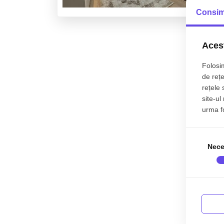
Consim
Acest
Folosim
de rețe
rețele 
site-ul
urma fol
Nece