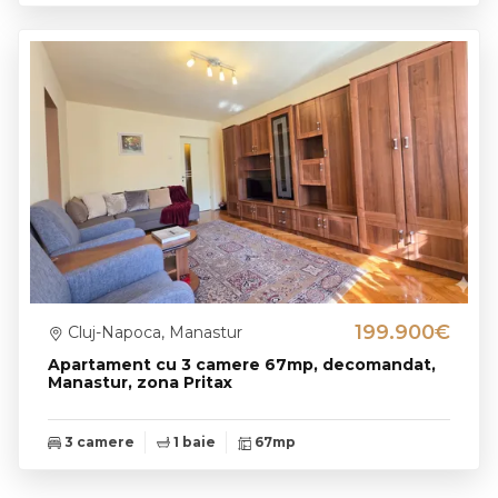
199.900€
Cluj-Napoca, Manastur
Apartament cu 3 camere 67mp, decomandat,
Manastur, zona Pritax
3 camere
1 baie
67mp