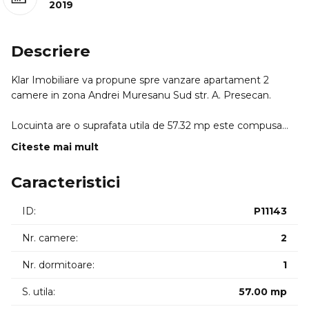
2019
Descriere
Klar Imobiliare va propune spre vanzare apartament 2
camere in zona Andrei Muresanu Sud str. A. Presecan.
Locuinta are o suprafata utila de 57.32 mp este compusa
din hol living dormitor bucatarie baie balcon de 26.75mp.
Citeste mai mult
Se preda la stadiul FINISAT tamplarie pvc centrala termica.
Caracteristici
Situatie juridica clara CF-ul este disponibil.
ID:
P11143
Se poate achizitiona separat parcare exterioara la pretul de
15.000 euro.
Nr. camere:
2
ID INTERN: 11696
Nr. dormitoare:
1
S. utila:
57.00 mp