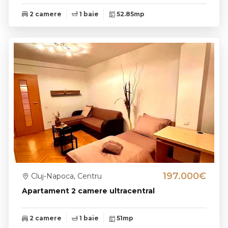
2 camere
1 baie
52.85mp
197.000€
Cluj-Napoca, Centru
Apartament 2 camere ultracentral
2 camere
1 baie
51mp