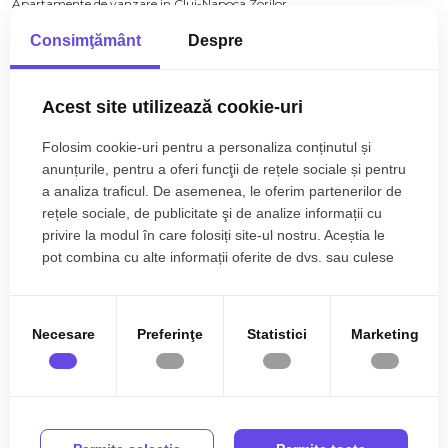
Apartamente de vanzare in Cluj-Napoca Zorilor
Apartamente de vanzare in Cluj-Napoca Gara
Consimţământ
Despre
Vezi mai mult
Apartamente de vanzare in Cluj-Napoca Manastur
Apartamente de vanzare in Cluj-Napoca Sopor
Acest site utilizează cookie-uri
Apartamente de vanzare in Cluj-Napoca Plopilor
Folosim cookie-uri pentru a personaliza conținutul și
Apartamente de vanzare in Cluj-Napoca Intre Lacuri
anunțurile, pentru a oferi funcţii de rețele sociale și pentru
Apartamente de vanzare in Cluj-Napoca Dambul-Rotund
a analiza traficul. De asemenea, le oferim partenerilor de
rețele sociale, de publicitate şi de analize informații cu
Apartamente de vanzare in Cluj-Napoca Calea Turzii
privire la modul în care folosiți site-ul nostru. Aceștia le
Apartamente de vanzare in Cluj-Napoca Iris
pot combina cu alte informații oferite de dvs. sau culese
Apartamente de vanzare in Cluj-Napoca Andrei Muresanu
în urma folosirii serviciilor lor.
Apartamente de vanzare in Cluj-Napoca
Apartamente de vanzare in Cluj-Napoca Campului
Necesare
Preferinţe
Statistici
Marketing
0731 813 131
Numar de camere apartamente de vanzare
Apartamente de vanzare 1 camera
office@klarimobiliare.ro
Apartamente de vanzare 2 camere
Apartamente de vanzare 3 camere
Apartamente de vanzare 4 camere