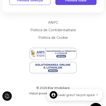
Permite selecţia
Permite toate
Acasă
Vânzări
Închirieri
Despre noi
Echipa
Apartamente de vanzare 5 camere
Utile
Contact
Apartamente de vanzare
Apartamente de vanzare in Cluj-Napoca
ANPC
Apartamente de vanzare in Floresti
Apartamente de vanzare in Cluj-Napoca Central
Politica de Confidentialitate
Apartamente de vanzare in Cluj-Napoca Marasti
Politica de Cookie
Apartamente de vanzare in Cluj-Napoca Gheorgheni
Apartamente de vanzare in Cluj-Napoca Zorilor
Apartamente de vanzare in Baciu
Apartamente de vanzare in Floresti Florilor
Apartamente de vanzare in Cluj-Napoca Gara
Apartamente de vanzare in Cluj-Napoca Sopor
Case de vanzare
Case de vanzare in Cluj-Napoca
Case de vanzare in Cluj-Napoca Central
© 2026 Klar Imobiliare
Case de vanzare in Cluj-Napoca Dambul-Rotund
Vision powered
ImmoFlux
×
Gasiti greu? Va pot ajuta!
Case de vanzare in Cluj-Napoca Andrei Muresanu
Case de vanzare in Cluj-Napoca Gheorgheni