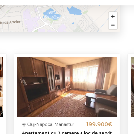
it bancar sau din surse proprii.
care situat in curtea imobilului, care se poate achizitiona
coperi potentialul acestei proprietati!
199.900€
Cluj-Napoca, Manastur
Apartament cu 3 camere + loc de servit