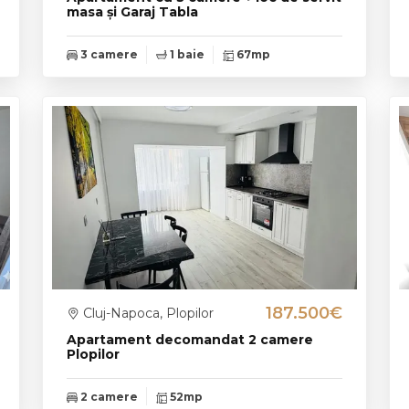
masa și Garaj Tabla
3 camere
1 baie
67mp
187.500€
Cluj-Napoca, Plopilor
Apartament decomandat 2 camere
Plopilor
2 camere
52mp