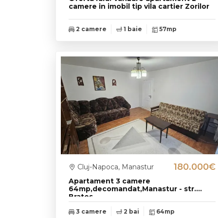
camere in imobil tip vila cartier Zorilor
2 camere
1 baie
57mp
180.000€
Cluj-Napoca, Manastur
Apartament 3 camere
64mp,decomandat,Manastur - str.
Brates
3 camere
2 bai
64mp