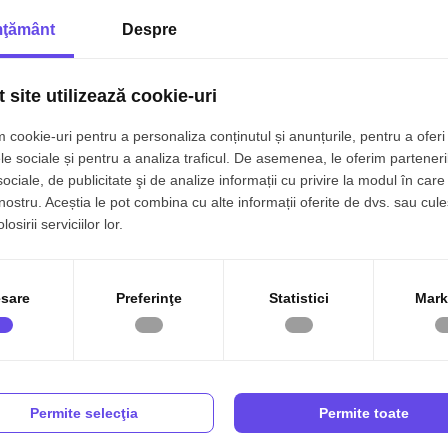
Gresie
Bucatarie Mobilata
ţământ
Despre
xcelente;
Lift
ardoseala;
 site utilizează cookie-uri
ra acces direct din ambele camere (living si dormitor).
 cookie-uri pentru a personaliza conținutul și anunțurile, pentru a oferi 
le sociale și pentru a analiza traficul. De asemenea, le oferim parteneri
sociale, de publicitate şi de analize informații cu privire la modul în care 
 si se vinde complet mobilata si utilata, punand la
 nostru. Aceștia le pot combina cu alte informații oferite de dvs. sau cule
osirii serviciilor lor.
 cu calorifere in camere, incalzire in pardoseala in baie,
 plita, cuptor, hota, TV.
alde si finisaje din lemn deschis cu accente de culoare
sare
Preferinţe
Statistici
Mark
 mod functional si estetic.
:
oprietatea detine certificat energetic clasa A. Pentru
 prelua direct contractul existent cu firma de property
Permite selecţia
Permite toate
strarea regimului hotelier.