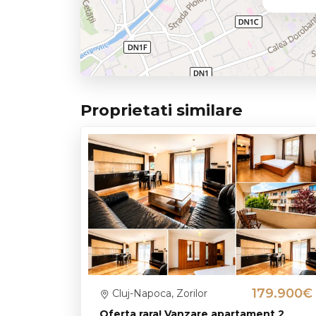
=> Modalitati de plata: Se accepta plata prin cred
=> Parcare: Proprietatea dispune de un loc de par
separat la pretul de 11.000 Euro.
ID intern: P11366
Va invitam sa programati o vizionare pentru a des
Proprietati similare
179.900€
Cluj-Napoca, Zorilor
Oferta rara! Vanzare apartament 2