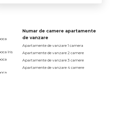
Numar de camere apartamente
de vanzare
poca
Apartamente de vanzare 1 camera
ca Iris
Apartamente de vanzare 2 camere
poca
Apartamente de vanzare 3 camere
Apartamente de vanzare 4 camere
poca
Apartamente de vanzare 5 camere
poca
Spatii birouri de vanzare
Spatii birouri de vanzare in Cluj-Napoca
Spatii birouri de vanzare in Cluj-Napoca Iris
Spatii birouri de vanzare in Cluj-Napoca