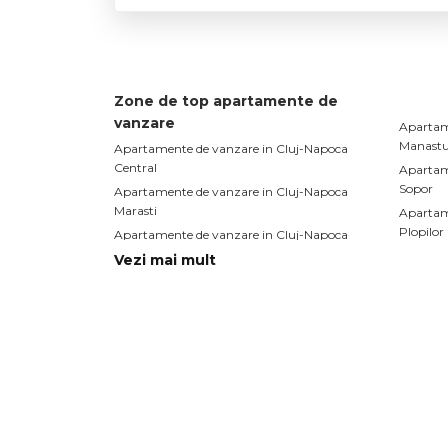
Zone de top apartamente de
vanzare
Apartam
Manastu
Apartamente de vanzare in Cluj-Napoca
Central
Apartam
Sopor
Apartamente de vanzare in Cluj-Napoca
Marasti
Apartam
Plopilor
Apartamente de vanzare in Cluj-Napoca
Gheorgheni
Apartam
Vezi mai mult
Intre La
Apartamente de vanzare in Cluj-Napoca
Zorilor
Apartam
Dambul
Apartamente de vanzare in Cluj-Napoca
Gara
Apartamente de vanzare
Case 
Apartamente de vanzare in Cluj-Napoca
Case de 
Apartamente de vanzare in Floresti
Case de 
Apartamente de vanzare in Cluj-Napoca
Case de