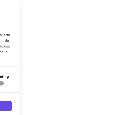
funcţii
lor de
folosiți
se în
eting