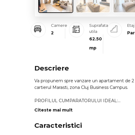
Camere
Suprafata
Etaj
utila
2
Par
62.50
mp
Descriere
Va propunem spre vanzare un apartament de 2 cam
cartierul Marasti, zona Cluj Business Campus.
PROFILUL CUMPARATORULUI IDEAL:
=> Aceasta proprietate se adreseaza in special in
Citeste mai mult
integrata cu succes si mentinuta impecabil in circ
asemenea, este o alegere excelenta pentru tineri
Caracteristici
business ale orasului. Este locuinta ideala pentru
si proximitatea fata de facilitatile urbane.