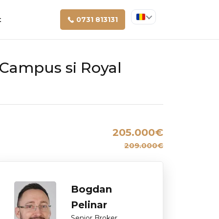
t
0731 813131
 Campus si Royal
205.000€
209.000€
Bogdan
Pelinar
Senior Broker