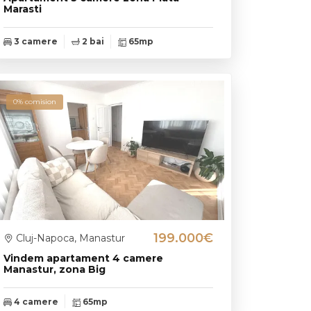
Marasti
3 camere
2 bai
65mp
0% comision
199.000€
Cluj-Napoca, Manastur
Vindem apartament 4 camere
Manastur, zona Big
4 camere
65mp