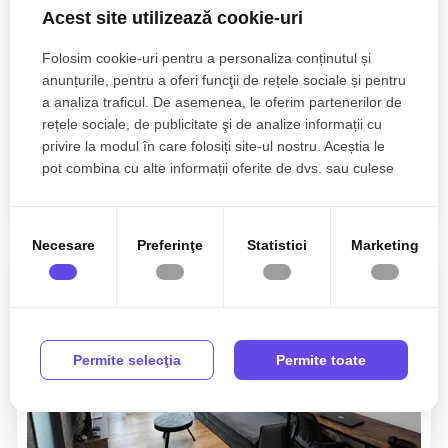
Acest site utilizează cookie-uri
Folosim cookie-uri pentru a personaliza conținutul și
anunțurile, pentru a oferi funcţii de rețele sociale și pentru
599€
Cluj-Napoca, Andrei Muresanu
a analiza traficul. De asemenea, le oferim partenerilor de
rețele sociale, de publicitate şi de analize informații cu
Apartament modern 2 camere 40mp,Andrei
Muresanu Sud, zona Sigma
privire la modul în care folosiți site-ul nostru. Aceștia le
pot combina cu alte informații oferite de dvs. sau culese
în urma folosirii serviciilor lor.
2 camere
1 baie
40mp
Necesare
Preferinţe
Statistici
Marketing
Permite selecţia
Permite toate