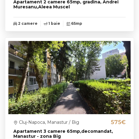
Apartament 2 camere 65mp, gradina, Andrei
Muresanu,Aleea Muscel
2 camere
1 baie
65mp
575€
Cluj-Napoca, Manastur / Big
Apartament 3 camere 65mp,decomandat,
Manastur - zona Big