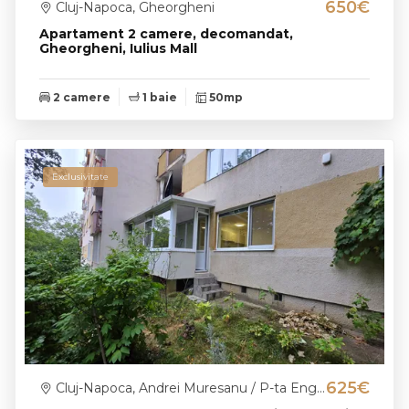
650€
Cluj-Napoca, Gheorgheni
Apartament 2 camere, decomandat,
Gheorgheni, Iulius Mall
2 camere
1 baie
50mp
Exclusivitate
625€
Cluj-Napoca, Andrei Muresanu / P-ta Engels