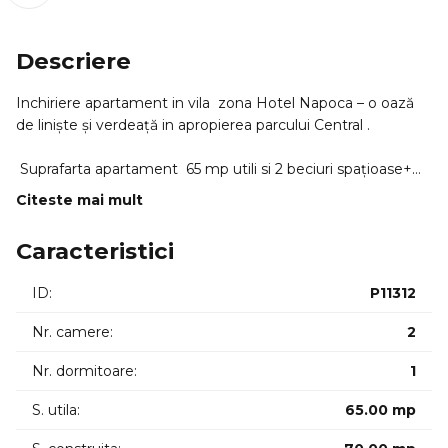
Descriere
Inchiriere apartament in vila zona Hotel Napoca – o oază
de liniște și verdeață in apropierea parcului Central .
Suprafarta apartament 65 mp utili si 2 beciuri spațioase+
garaj
Citeste mai mult
Grădină generoasă ideală pentru flori legume sau relaxare.
Curte interioară plină de verdeață cu spații de odihnă și
Caracteristici
atmosferă plăcută.
ID:
P11312
Locuința oferă avantajele unui apartament dar și farmecul
unei case fiind perfectă pentru cei care apreciază natura
Nr. camere:
2
liniștea și intimitatea fără a renunța la proximitatea față de
centrul orașului.
Nr. dormitoare:
1
S. utila:
65.00 mp
Apartamentul este decomandatcompus din living
dormitor bucatarie hol baiecamara si balcon inchis. Casa