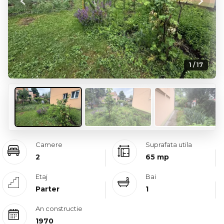
Previous
Next
1 / 17
Camere
Suprafata utila
2
65 mp
Etaj
Bai
Parter
1
An constructie
1970