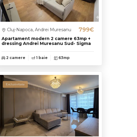
799€
Cluj-Napoca, Andrei Muresanu
Apartament modern 2 camere 63mp +
dressing Andrei Muresanu Sud- Sigma
2 camere
1 baie
63mp
Exclusivitate