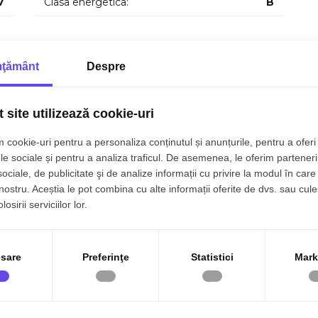
7
Clasa energetica:
B
ţământ
Despre
Vopsea lavabila
Parchet
Complet mobilat
Interfon
 site utilizează cookie-uri
 cookie-uri pentru a personaliza conținutul și anunțurile, pentru a oferi 
le sociale și pentru a analiza traficul. De asemenea, le oferim parteneri
sociale, de publicitate şi de analize informații cu privire la modul în care 
 nostru. Aceștia le pot combina cu alte informații oferite de dvs. sau cule
osirii serviciilor lor.
sare
Preferinţe
Statistici
Mark