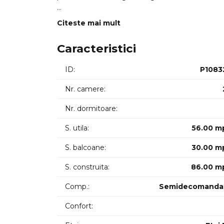
Acesta este disponibil intr-un imobil construit in
Citeste mai mult
55mp este compartimentat astfel: hol living op
Caracteristici
Se inchiriaza mobilat si utilat complet dispune d
ID:
P1083
Dispune de 1 loc de parcare subteran.
Nr. camere:
Disponibil din 05/12/2025.
Nr. dormitoare:
ID intern: 11375
S. utila:
56.00 m
S. balcoane:
30.00 m
S. construita:
86.00 m
Comp.:
Semidecomanda
Confort: