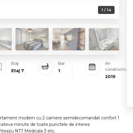
1 / 14
Etaj
Bai
An
constructie
Etaj 7
1
2019
 apartament modern cu 2 camere semidecomandat confort 1
r cateva minute de toate punctele de interes
iteazu NTT Medicala 3 etc.