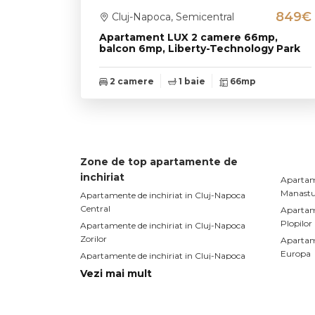
849€
Cluj-Napoca, Semicentral
Apartament LUX 2 camere 66mp,
balcon 6mp, Liberty-Technology Park
2 camere
1 baie
66mp
Zone de top apartamente de
inchiriat
Apartame
Manastu
Apartamente de inchiriat in Cluj-Napoca
Central
Apartame
Plopilor
Apartamente de inchiriat in Cluj-Napoca
Zorilor
Apartame
Europa
Apartamente de inchiriat in Cluj-Napoca
Gheorgheni
Apartame
Vezi mai mult
Sopor
Apartamente de inchiriat in Cluj-Napoca
Andrei Muresanu
Apartame
Buna-Zi