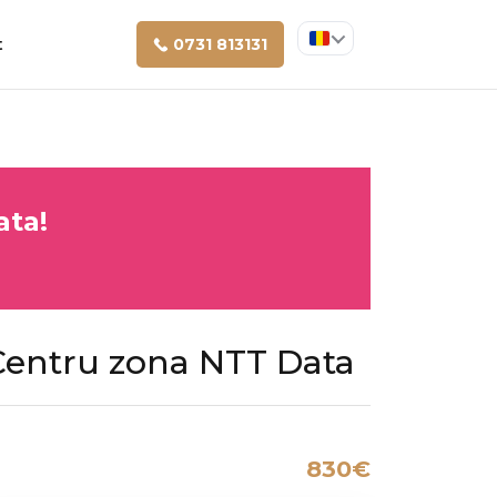
t
0731 813131
ata!
entru zona NTT Data
830€