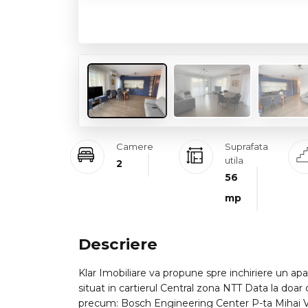
Camere
Suprafata
utila
2
56
mp
Descriere
Klar Imobiliare va propune spre inchiriere un
situat in cartierul Central zona NTT Data la doa
precum: Bosch Engineering Center P-ta Mihai V