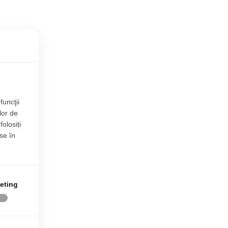
funcţii
lor de
folosiți
se în
eting