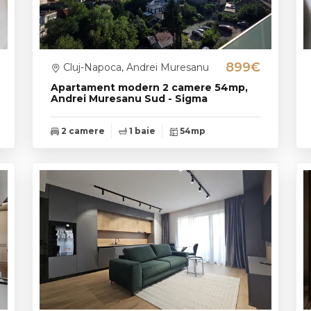
899€
Cluj-Napoca, Andrei Muresanu
Apartament modern 2 camere 54mp,
Andrei Muresanu Sud - Sigma
2 camere
1 baie
54mp