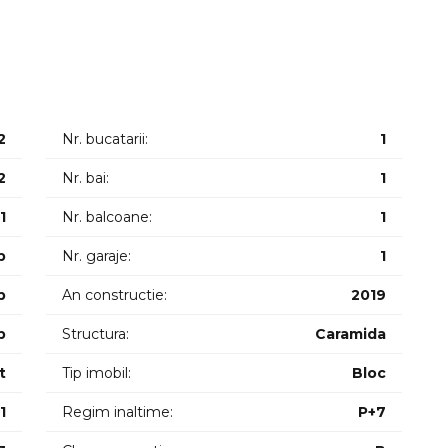
 anul 2019 disponibil la etajul 7 din 7 cu o suprafata de
en space cu bucatarie dormitor baie balcon de 30mp.
e centrala proprie aer conditionat masina de spalat haine.
2
Nr. bucatarii:
1
2
Nr. bai:
1
1
Nr. balcoane:
1
p
Nr. garaje:
1
p
An constructie:
2019
p
Structura:
Caramida
t
Tip imobil:
Bloc
1
Regim inaltime:
P+7