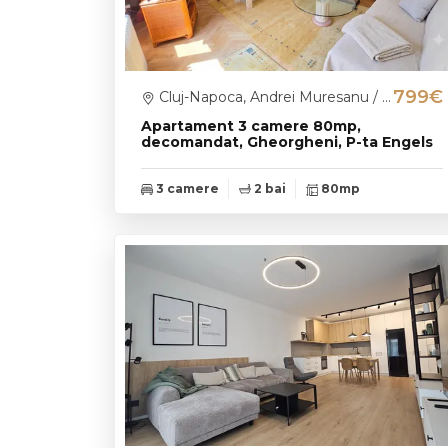
799€
Cluj-Napoca, Andrei Muresanu / P-ta Engels
Apartament 3 camere 80mp,
decomandat, Gheorgheni, P-ta Engels
3 camere
2 bai
80mp