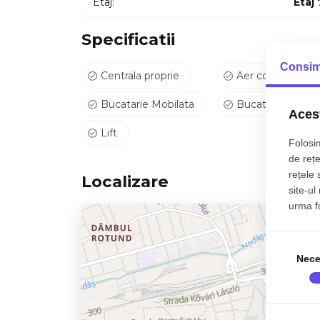
Etaj:
Etaj 
Specificatii
Consim
Centrala proprie
Aer conditionat
Bucatarie Mobilata
Bucatarie Utilata
Acest
Lift
Folosim
de rețe
rețele 
Localizare
site-ul
urma fol
Nece