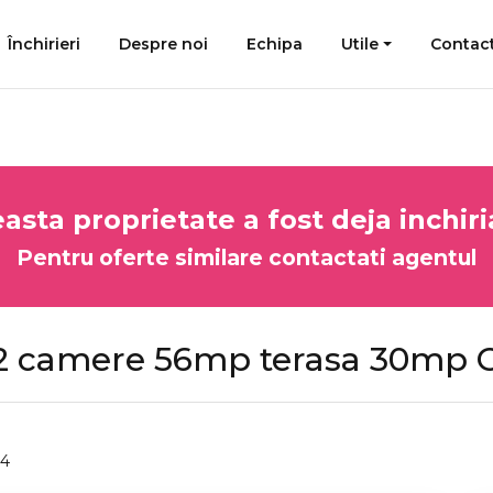
Închirieri
Despre noi
Echipa
Utile
Contac
asta proprietate a fost deja inchiri
Pentru oferte similare contactati agentul
 camere 56mp terasa 30mp C
4