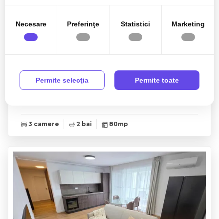
Necesare
Preferinţe
Statistici
Marketing
799€
Cluj-Napoca, Andrei Muresanu / P-ta Engels
Permite selecţia
Permite toate
Apartament 3 camere 80mp, decomandat,
Gheorgheni, P-ta Engels
3 camere
2 bai
80mp