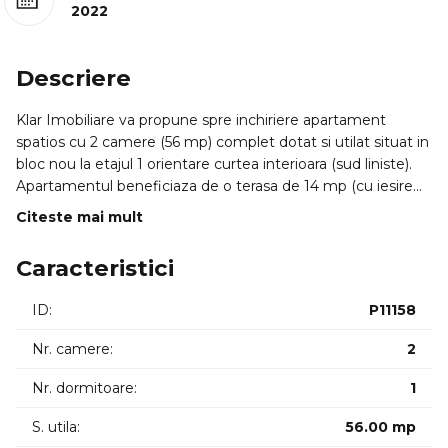
2022
Descriere
Klar Imobiliare va propune spre inchiriere apartament
spatios cu 2 camere (56 mp) complet dotat si utilat situat in
bloc nou la etajul 1 orientare curtea interioara (sud liniste).
Apartamentul beneficiaza de o terasa de 14 mp (cu iesire
din fiecare camera) oferind un ambient luminos si placut.
Citeste mai mult
DISPONIBIL: IMEDIAT.
ACILITATI: - Incalzire in pardoseala (centrala bloc) & aer
Caracteristici
conditionat in fiecare camera (dormitor si living) -
Echipamente electrocasnice premium: masina de spalat
ID:
P11158
rufe uscator de rufe masina de spalat vase robot aspirator
cuptor cu microunde - Mobilier personalizat incapator si
Nr. camere:
2
parchet din lemn elegant - Smart TV 55" birou de lucru si
prize de incarcare wireless - parcare subterana (optional 80
Nr. dormitoare:
1
euro)
S. utila:
56.00 mp
COMPARTIMENTARE: - hol intrare + camera separata