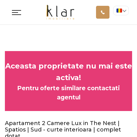
Aceasta proprietate nu mai este
activa!
Pentru oferte similare contactati
agentul
Apartament 2 Camere Lux in The Nest |
Spatios | Sud - curte interioara | complet
dotat