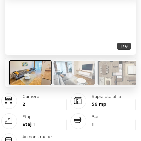
1 / 8
Camere
Suprafata utila
2
56 mp
Etaj
Bai
Etaj 1
1
An constructie