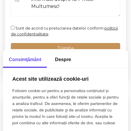
Sunt de acord cu prelucrarea datelor conform
politicii
de confidentialitate
Consimţământ
Despre
Acest site utilizează cookie-uri
Proprietati similare
Folosim cookie-uri pentru a personaliza conținutul și
anunțurile, pentru a oferi funcţii de rețele sociale și pentru
a analiza traficul. De asemenea, le oferim partenerilor de
rețele sociale, de publicitate şi de analize informații cu
privire la modul în care folosiți site-ul nostru. Aceștia le
pot combina cu alte informații oferite de dvs. sau culese
în urma folosirii serviciilor lor.