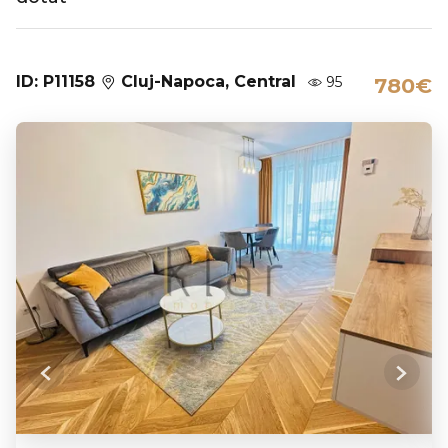
ID: P11158
Cluj-Napoca, Central
95
780€
Previous
Next