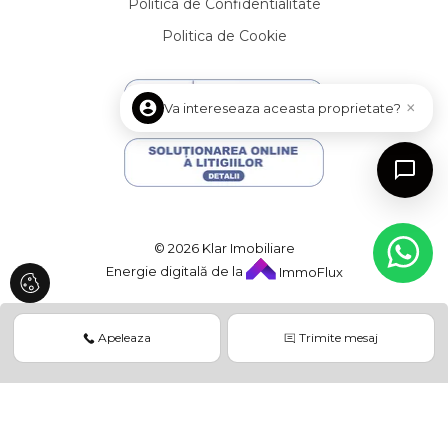
Politica de Confidentialitate
Apartamente de inchiriat in Cluj-Napoca Andrei Muresanu
Apartamente de inchiriat in Cluj-Napoca Gheorgheni
Politica de Cookie
Apartamente de inchiriat in Cluj-Napoca Manastur
Apartamente de inchiriat in Cluj-Napoca Centru
Apartamente de inchiriat in Cluj-Napoca Plopilor
×
Va intereseaza aceasta proprietate?
Apartamente de inchiriat in Floresti
Apartamente de inchiriat in Cluj-Napoca Europa
Case de inchiriat
Case de inchiriat in Cluj-Napoca
Case de inchiriat in Cluj-Napoca Central
© 2026 Klar Imobiliare
Case de inchiriat in Cluj-Napoca Andrei Muresanu
Energie digitală de la
ImmoFlux
Case de inchiriat in Cluj-Napoca Zorilor
Case de inchiriat in Cluj-Napoca Faget
Case de inchiriat in Floresti
Apeleaza
Trimite mesaj
Case de inchiriat in Feleacu
Case de inchiriat in Cluj-Napoca Calea Turzii
Case de inchiriat in Cluj-Napoca Buna-Ziua
Case de inchiriat in Somesu Rece
Spatii birouri de inchiriat