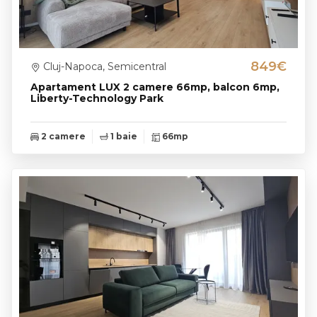
849€
Cluj-Napoca, Semicentral
Apartament LUX 2 camere 66mp, balcon 6mp,
Liberty-Technology Park
2 camere
1 baie
66mp