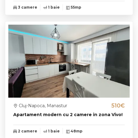
3 camere
1 baie
55mp
510€
Cluj-Napoca, Manastur
Apartament modern cu 2 camere in zona Vivo!
2 camere
1 baie
48mp