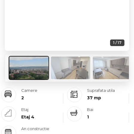
1 / 17
Camere
Suprafata utila
2
37 mp
Etaj
Bai
Etaj 4
1
An constructie