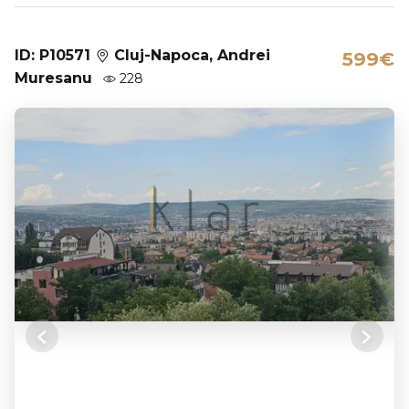
ID: P10571
Cluj-Napoca, Andrei
599€
Muresanu
228
Previous
Next