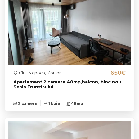
650€
Cluj-Napoca, Zorilor
Apartament 2 camere 48mp,balcon, bloc nou,
Scala Frunzisului
2 camere
1 baie
48mp