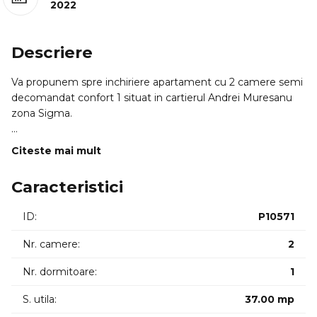
2022
Descriere
Va propunem spre inchiriere apartament cu 2 camere semi
decomandat confort 1 situat in cartierul Andrei Muresanu
zona Sigma.
Apartamentul este disponibil la etajul 4 din 4 cu lift cu o
Citeste mai mult
suprafata de 37mp este compartimentat astfel: living open
space cu bucatarie dormitor hol baie balcon 2mp.
Caracteristici
Apartamentul este este mobilat si utilat modern cu
ID:
P10571
materiale si mobila de cea mai buna calitate (import Italia)
cu centrala termica cu incalzire in pardoseala frigider
Nr. camere:
2
masina de spalat haine masina de spalat vase.
Nr. dormitoare:
1
Dispune de 1 loc de parcare subteran inclus in pret.
S. utila:
37.00 mp
Disponibil din 15 iulie 2026.