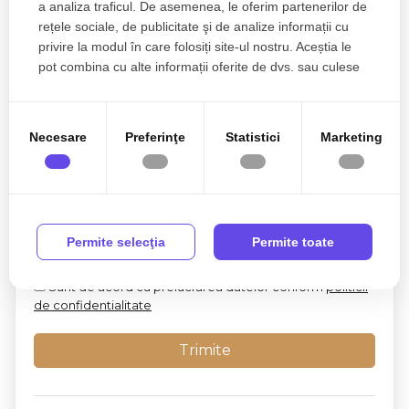
a analiza traficul. De asemenea, le oferim partenerilor de
rețele sociale, de publicitate şi de analize informații cu
Esti interesat de aceasta proprietate ?
privire la modul în care folosiți site-ul nostru. Aceștia le
pot combina cu alte informații oferite de dvs. sau culese
în urma folosirii serviciilor lor.
Necesare
Preferinţe
Statistici
Marketing
Permite selecţia
Permite toate
Sunt de acord cu prelucrarea datelor conform
politicii
de confidentialitate