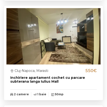
550€
Cluj-Napoca, Marasti
Inchiriere apartament cochet cu parcare
subterana langa Iulius Mall
2 camere
1 baie
50mp