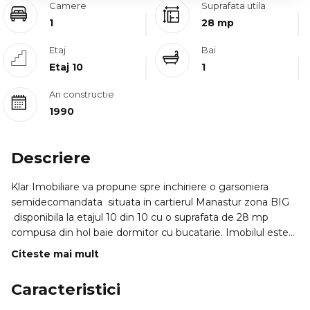
Camere
Suprafata utila
1
28 mp
Etaj
Bai
Etaj 10
1
An constructie
1990
Descriere
Klar Imobiliare va propune spre inchiriere o garsoniera
semidecomandata situata in cartierul Manastur zona BIG
disponibila la etajul 10 din 10 cu o suprafata de 28 mp
compusa din hol baie dormitor cu bucatarie. Imobilul este
situat in apropiere de piatastatie RATPscoligradinita la 5
Citeste mai mult
minute de BIG.
Caracteristici
ID intern: 4171.