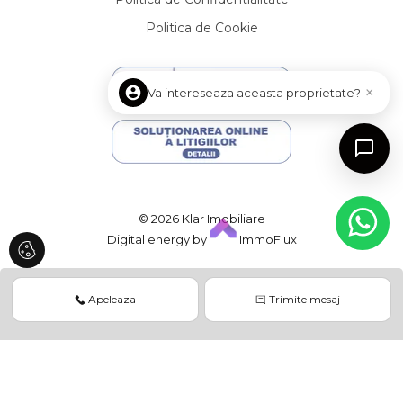
Apartamente de inchiriat in Cluj-Napoca Gheorgheni
Politica de Cookie
Apartamente de inchiriat in Cluj-Napoca Manastur
Apartamente de inchiriat in Cluj-Napoca Centru
Apartamente de inchiriat in Cluj-Napoca Plopilor
×
Va intereseaza aceasta proprietate?
Apartamente de inchiriat in Floresti
Apartamente de inchiriat in Cluj-Napoca Europa
Case de inchiriat
Case de inchiriat in Cluj-Napoca
Case de inchiriat in Cluj-Napoca Central
© 2026 Klar Imobiliare
Case de inchiriat in Cluj-Napoca Andrei Muresanu
Digital energy by
ImmoFlux
Case de inchiriat in Cluj-Napoca Zorilor
Case de inchiriat in Cluj-Napoca Faget
Case de inchiriat in Floresti
Apeleaza
Trimite mesaj
Case de inchiriat in Feleacu
Case de inchiriat in Cluj-Napoca Calea Turzii
Case de inchiriat in Cluj-Napoca Buna-Ziua
Case de inchiriat in Somesu Rece
Spatii birouri de inchiriat