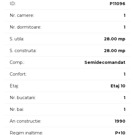
ID:
P11096
____________________________
Nr. camere:
1
Nr. dormitoare:
1
Klar Imobiliare offers for rent a studio semi-detached
S. utila:
28.00 mp
located in the Manastur neighborhood BIG area available
on the 10th floor of 10 with an area of 28 square meters
S. construita:
28.00 mp
consisting of hall bathroom bedroom with kitchen. The
building is located near the market RATP station schools
Comp.:
Semidecomandat
kindergarten 5 minutes from BIG.
Confort:
1
Internal ID: 4171.
Etaj:
Etaj 10
Nr. bucatarii:
1
Nr. bai:
1
An constructie:
1990
Regim inaltime:
P+10