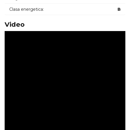
Clasa energetica:
B
Video