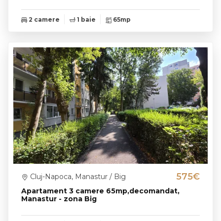
2 camere
1 baie
65mp
575€
Cluj-Napoca, Manastur / Big
Apartament 3 camere 65mp,decomandat,
Manastur - zona Big