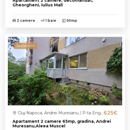
Apartament 2 camere, decomandat,
Gheorgheni, Iulius Mall
2 camere
1 baie
50mp
Exclusivitate
625€
Cluj-Napoca, Andrei Muresanu / P-ta Engels
Apartament 2 camere 65mp, gradina, Andrei
Muresanu,Aleea Muscel