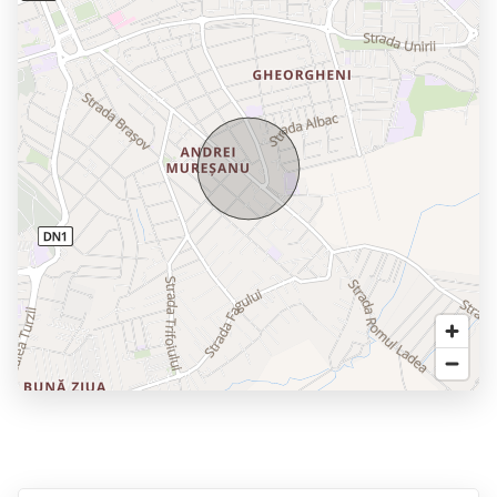
=> Confort termic: Incalzire in pardoseala, centrala proprie
smart si geamuri termopan pentru o izolare termica si
fonica excelenta.
=> Electrocasnice: Bucatarie completa, masina de spalat si
uscat haine (2 in 1) integrata in debara, alaturi de accesorii
complete.
=> Mobilier: Modern si ergonomic, optimizat pentru spatiu,
incluzand canapea, pat matrimonial si dulap incapator in
zona de closet.
CONDITII JURIDICE, FINANCIARE SI POLITICI:
=> [Pentru INCHIRIERE] Garantia perceputa: Se solicita
garantie.
=> Parcare: Locuri de parcare disponibile in zona sau
posibilitate de parcare in functie de disponibilitatea
imobilului.
ID intern: P11335
Va invitam sa programati o vizionare pentru a descoperi
potentialul acestei proprietati!