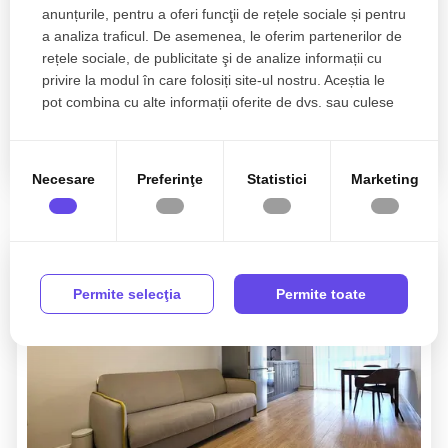
Sunt de acord cu prelucrarea datelor conform
politicii
anunțurile, pentru a oferi funcţii de rețele sociale și pentru
de confidentialitate
a analiza traficul. De asemenea, le oferim partenerilor de
rețele sociale, de publicitate şi de analize informații cu
privire la modul în care folosiți site-ul nostru. Aceștia le
pot combina cu alte informații oferite de dvs. sau culese
în urma folosirii serviciilor lor.
Necesare
Preferinţe
Statistici
Marketing
Proprietati similare
Permite selecţia
Permite toate