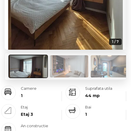
1 / 7
Camere
Suprafata utila
1
44 mp
Etaj
Bai
Etaj 3
1
An constructie