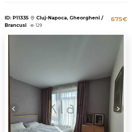
ID: P11335
Cluj-Napoca, Gheorgheni /
675€
Brancusi
129
Previous
Next