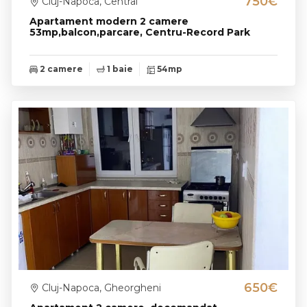
750€
Cluj-Napoca, Central
Apartament modern 2 camere
53mp,balcon,parcare, Centru-Record Park
2 camere
1 baie
54mp
650€
Cluj-Napoca, Gheorgheni