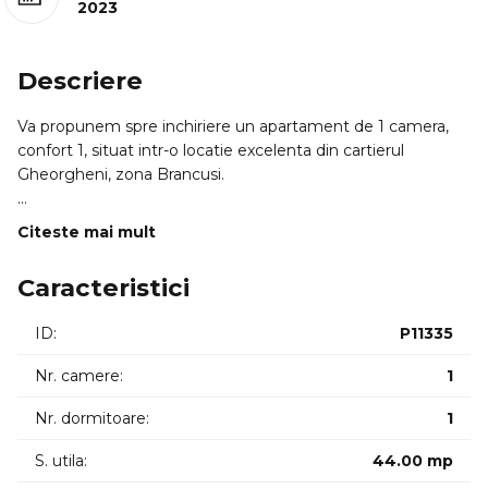
2023
Descriere
Va propunem spre inchiriere un apartament de 1 camera,
confort 1, situat intr-o locatie excelenta din cartierul
Gheorgheni, zona Brancusi.
PROFILUL CUMPARATORULUI / CHIRIASULUI IDEAL:
Citeste mai mult
=> Aceasta proprietate se adreseaza in special tinerilor
profesionisti sau studentilor care doresc acces rapid catre
Caracteristici
zona centrala si de business a orasului. Este locuinta ideala
pentru cei care apreciaza designul modern,
ID:
P11335
compartimentarea inteligenta si proximitatea fata de
facilitatile urbane majore.
Nr. camere:
1
LOCALIZARE SI ACCESIBILITATE:
Nr. dormitoare:
1
Proprietatea este pozitionata strategic, oferind acces rapid
S. utila:
44.00 mp
catre punctele de interes majore ale orasului:
=> Transport: Aproape de statiile de autobuz de pe strada