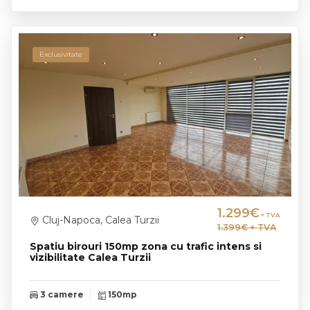
Exclusivitate
1.299€
+ TVA
Cluj-Napoca, Calea Turzii
1.399€
+ TVA
Spatiu birouri 150mp zona cu trafic intens si
vizibilitate Calea Turzii
3 camere
150mp