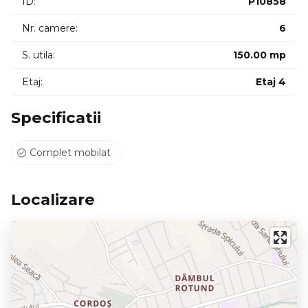
ID:
P10858
Compartimentare și Facilități:
Nr. camere:
6
Numar camere: 6 încăperi: 5 birouri și un spațiu de luat
masa+hol
S. utila:
150.00 mp
Etaj:
Etaj 4
Suprafață utilă: 150 mp
Stare: Finisat complet gata de utilizare
Specificatii
Mobilier: Disponibil cu mobilier de birou (Office)
Complet mobilat
Climatizare și utilități: Contorizare separată eficiență
energetică ridicată.
Localizare
Localizare: Imobilul este amplasat într-o zonă aerisită cu
acces facil auto către principalele artere ale orașului. Zona
oferă liniștea necesară desfășurării activității de birou ferită
de aglomerația excesivă a centrului.
Parcare: Locuri de parcare disponibile in fata imobilului.