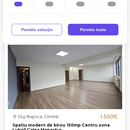
Apartament_Spatiu birou 4 camere 164mp,
Zorilor, Azoria
4 camere
2 bai
164mp
Permite selecţia
Permite toate
1.550€
Cluj-Napoca, Central
Spatiu modern de birou 150mp Centru zona
Lukoil Calea Manastur