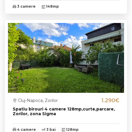
3 camere
148mp
1.290€
Cluj-Napoca, Zorilor
Spatiu birouri 4 camere 128mp,curte,parcare,
Zorilor, zona Sigma
4 camere
3 bai
128mp