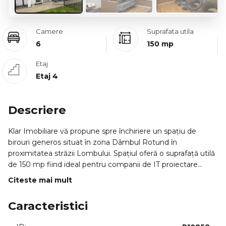
Camere
Suprafata utila
6
150 mp
Etaj
Etaj 4
Descriere
Klar Imobiliare vă propune spre închiriere un spațiu de
birouri generos situat în zona Dâmbul Rotund în
proximitatea străzii Lombului. Spațiul oferă o suprafață utilă
de 150 mp fiind ideal pentru companii de IT proiectare
contabilitate sau activități administrative.
Citeste mai mult
Se închiriază finisat pregătit pentru activitate ("turnkey") cu
Caracteristici
dotări specifice de tip office.