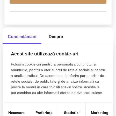
Proprietati similare
Consimţământ
Despre
Acest site utilizează cookie-uri
Folosim cookie-uri pentru a personaliza conținutul și
anunțurile, pentru a oferi funcţii de rețele sociale și pentru
a analiza traficul. De asemenea, le oferim partenerilor de
rețele sociale, de publicitate şi de analize informații cu
privire la modul în care folosiți site-ul nostru. Aceștia le
pot combina cu alte informații oferite de dvs. sau culese
în urma folosirii serviciilor lor.
1.459€
Cluj-Napoca
Necesare
Preferinţe
Statistici
Marketing