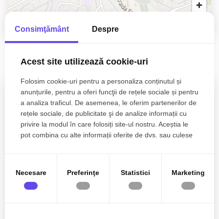
Consimţământ
Despre
Acest site utilizează cookie-uri
Folosim cookie-uri pentru a personaliza conținutul și
Bogdan Pelinar
anunțurile, pentru a oferi funcţii de rețele sociale și pentru
a analiza traficul. De asemenea, le oferim partenerilor de
Senior Broker Partner
rețele sociale, de publicitate şi de analize informații cu
0770 902 704
privire la modul în care folosiți site-ul nostru. Aceștia le
pot combina cu alte informații oferite de dvs. sau culese
în urma folosirii serviciilor lor.
Esti interesat de aceasta proprietate ?
Necesare
Preferinţe
Statistici
Marketing