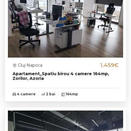
1.459€
Cluj-Napoca
Apartament_Spatiu birou 4 camere 164mp,
Zorilor, Azoria
4 camere
2 bai
164mp