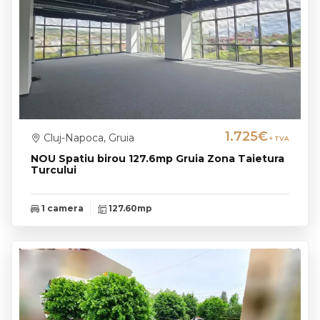
1.725€
Cluj-Napoca, Gruia
+ TVA
NOU Spatiu birou 127.6mp Gruia Zona Taietura
Turcului
1 camera
127.60mp