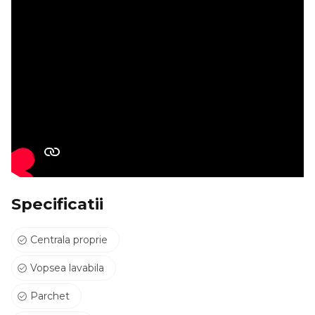
Specificatii
Centrala proprie
Vopsea lavabila
Parchet