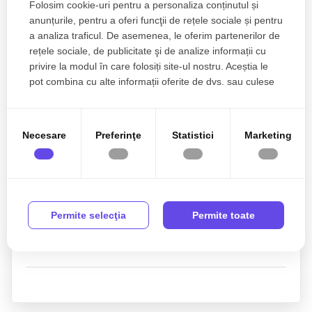
Folosim cookie-uri pentru a personaliza conținutul și
anunțurile, pentru a oferi funcţii de rețele sociale și pentru
a analiza traficul. De asemenea, le oferim partenerilor de
rețele sociale, de publicitate şi de analize informații cu
privire la modul în care folosiți site-ul nostru. Aceștia le
pot combina cu alte informații oferite de dvs. sau culese
în urma folosirii serviciilor lor.
Necesare
Preferinţe
Statistici
Marketing
Sunt de acord cu prelucrarea datelor conform
politicii
de confidentialitate
Permite selecţia
Permite toate