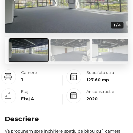
Previous
Next
1 / 4
Camere
Suprafata utila
1
127.60 mp
Etaj
An constructie
Etaj 4
2020
Descriere
Va propunem spre inchiriere spatiu de birou cu 1 camera