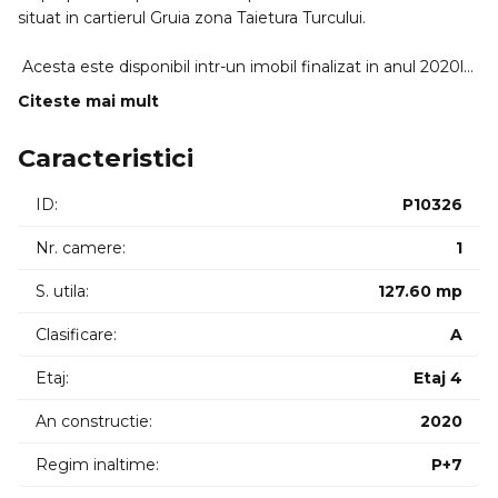
situat in cartierul Gruia zona Taietura Turcului.
Acesta este disponibil intr-un imobil finalizat in anul 2020la
etajul 4 din 7. Clădire premium de Clasa A care se ridică la
Citeste mai mult
cele mai înalte standarde de siguranță confort și
sustenabilitate oferind o perspectivă contemporană asupra
Caracteristici
spațiilor de birouri. Cu gândul la viitorii chiriași se pune la
dispoziție servicii și facilități pentru satisfacerea a cât mai
ID:
P10326
multe necesități și să îmbunătățim atât calitatea vieții cât și
a mediului de lucru.
Nr. camere:
1
Beneficii:
S. utila:
127.60 mp
Clasificare:
A
- Costuri de închirere cu 30% mai mici decât prețul mediu al
pieței;
Etaj:
Etaj 4
- Costuri scăzute cu utilitățile datorită standardelor de clasa
An constructie:
2020
A și a echipamentelor controlate în BMS – Clădire
certificată BREEAM;
Regim inaltime:
P+7