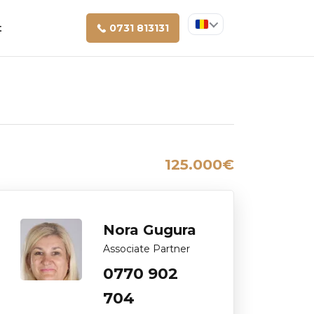
t
0731 813131
125.000€
Nora Gugura
Associate Partner
0770 902
704