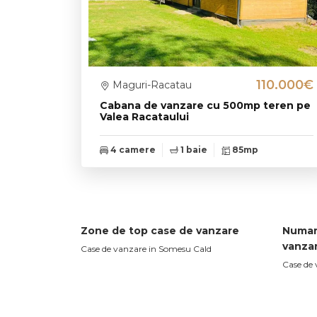
110.000€
Maguri-Racatau
Cabana de vanzare cu 500mp teren pe
Valea Racataului
4 camere
1 baie
85mp
Zone de top case de vanzare
Numar
vanza
Case de vanzare in Somesu Cald
Case de