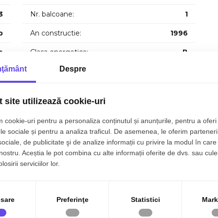
livingbaie.
3
Nr. balcoane:
1
cu vedere panoramica.
p
An constructie:
1996
 loc pentru barbeque ideal pentru relaxare si seri
p
Clasa energetica:
B
ţământ
Despre
p
a pentru vacante sau locuinta permanentala 20 km de Cluj
 site utilizează cookie-uri
 cookie-uri pentru a personaliza conținutul și anunțurile, pentru a oferi 
le sociale și pentru a analiza traficul. De asemenea, le oferim parteneri
sociale, de publicitate şi de analize informații cu privire la modul în care 
 nostru. Aceștia le pot combina cu alte informații oferite de dvs. sau cule
osirii serviciilor lor.
sare
Preferinţe
Statistici
Mark