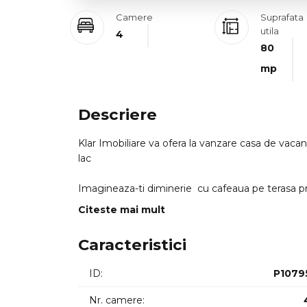
Camere
Suprafata
utila
4
80
mp
Descriere
Klar Imobiliare va ofera la vanzare casa de vacan
lac
Imagineaza-ti diminerie cu cafeaua pe terasa pri
Citeste mai mult
Fara zgomot fara agitatiedoar tu si natura. Ace
pentru relaxare.
Caracteristici
Proprirtatea este dispusa pe un teren de 143 mp si este dispusa pe parter si etaj aprenta la sol 48 mp
ID:
P1079
suprafata totala 95 mp
Nr. camere: