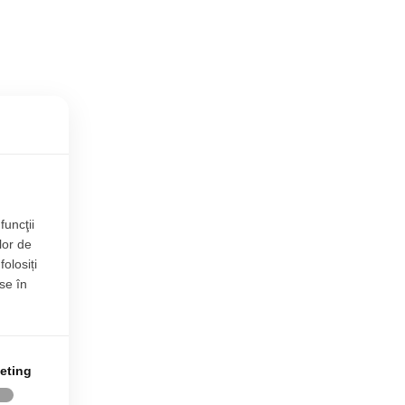
funcţii
lor de
folosiți
se în
eting