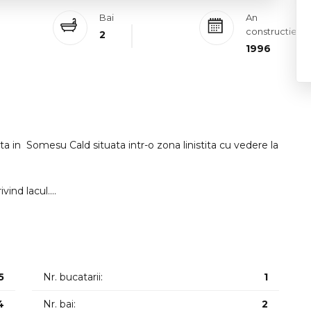
Bai
An
constructie
2
1996
ta in Somesu Cald situata intr-o zona linistita cu vedere la
vind lacul.
asta nu este doar o casa este un refugiu complet pregatit
 si
5
Nr. bucatarii:
1
4
Nr. bai:
2