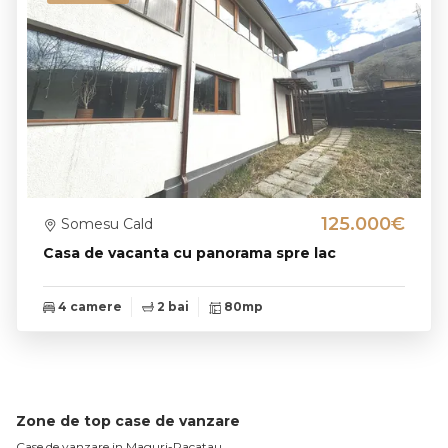
125.000€
Somesu Cald
Casa de vacanta cu panorama spre lac
4 camere
2 bai
80mp
Zone de top case de vanzare
Case de vanzare in Maguri-Racatau