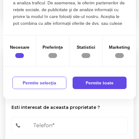
a analiza traficul. De asemenea, le oferim partenerilor de
rețele sociale, de publicitate şi de analize informații cu
privire la modul în care folosiți site-ul nostru. Aceștia le
pot combina cu alte informații oferite de dvs. sau culese
în urma folosirii serviciilor lor.
Necesare
Preferinţe
Statistici
Marketing
Nora Gugura
Associate Partner
0770 902 704
Permite selecţia
Permite toate
Esti interesat de aceasta proprietate ?