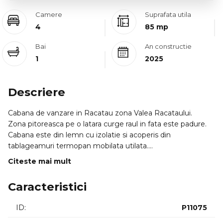
Camere
Suprafata utila
4
85 mp
Bai
An constructie
1
2025
Descriere
Cabana de vanzare in Racatau zona Valea Racataului.
Zona pitoreasca pe o latara curge raul in fata este padure.
Cabana este din lemn cu izolatie si acoperis din
tablageamuri termopan mobilata utilata.
Este compusa din doua camere baie bucatarie camara la
Citeste mai mult
parter iar la mansarda are 2 dormitoare. Suprafata totala
construita 85 mp si teren 500 mp. cu front de 25
Caracteristici
Utilitati apa curent groapa septica. Incalzire cu soba si boiler
pentru apa calda.
ID:
P11075
In curte exista sauna ciubar si foisor. ID.intern: 0011629.