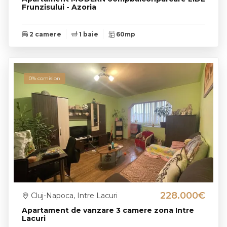
Frunzisului - Azoria
2 camere
1 baie
60mp
0% comision
228.000€
Cluj-Napoca, Intre Lacuri
Apartament de vanzare 3 camere zona Intre
Lacuri