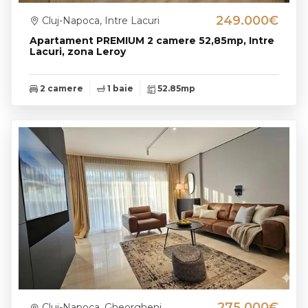
249.000€
Cluj-Napoca, Intre Lacuri
Apartament PREMIUM 2 camere 52,85mp, Intre
Lacuri, zona Leroy
2 camere
1 baie
52.85mp
275.000€
Cluj-Napoca, Gheorgheni