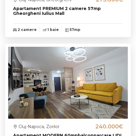
Apartament PREMIUM 2 camere 57mp
Gheorgheni Iulius Mall
2 camere
1 baie
57mp
240.000€
Cluj-Napoca, Zorilor
Apartament MODERN 60mpbalconparcare LIDL