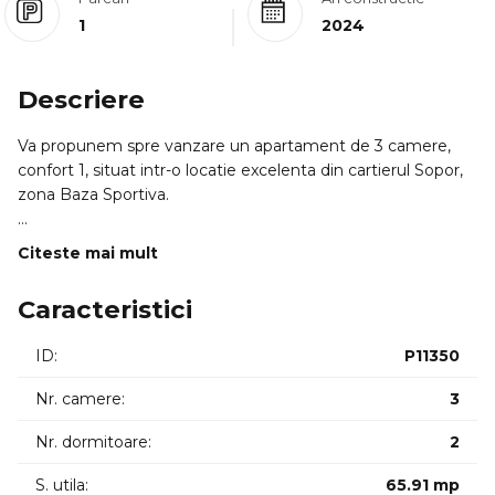
1
2024
Descriere
Va propunem spre vanzare un apartament de 3 camere,
confort 1, situat intr-o locatie excelenta din cartierul Sopor,
zona Baza Sportiva.
PROFILUL CUMPARATORULUI IDEAL:
Citeste mai mult
=> Aceasta proprietate se adreseaza in special investitorilor
pentru randament garantat (fiind deja inchiriata si generand
Caracteristici
un venit de 1000 Euro/luna, cu posibilitatea preluarii
chiriasilor), dar si tinerilor profesionisti care doresc acces
ID:
P11350
rapid catre polurile de business si zonele de agrement. Este
locuinta ideala pentru cei care apreciaza designul modern,
Nr. camere:
3
calitatea finisajelor si proximitatea fata de facilitati.
Nr. dormitoare:
2
LOCALIZARE SI ACCESIBILITATE:
S. utila:
65.91 mp
Proprietatea este pozitionata strategic, oferind acces rapid