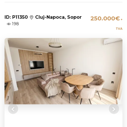
ID: P11350
Cluj-Napoca, Sopor
250.000€
+
198
TVA
Previous
Next