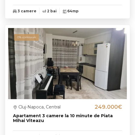
3 camere
2 bai
64mp
0% comision
249.000€
Cluj-Napoca, Central
Apartament 3 camere la 10 minute de Piata
Mihai Viteazu