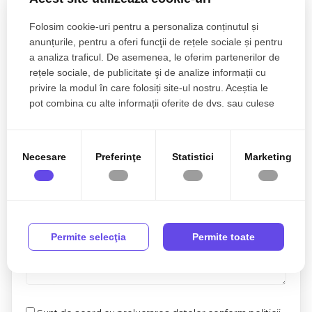
Bogdan Pelinar
Folosim cookie-uri pentru a personaliza conținutul și
Senior Broker Partner
anunțurile, pentru a oferi funcţii de rețele sociale și pentru
0770 902 704
a analiza traficul. De asemenea, le oferim partenerilor de
rețele sociale, de publicitate şi de analize informații cu
privire la modul în care folosiți site-ul nostru. Aceștia le
pot combina cu alte informații oferite de dvs. sau culese
în urma folosirii serviciilor lor.
Esti interesat de aceasta proprietate ?
Necesare
Preferinţe
Statistici
Marketing
Permite selecţia
Permite toate