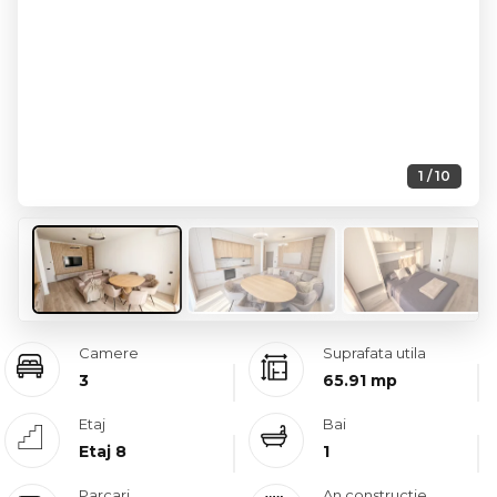
1 / 10
Camere
Suprafata utila
3
65.91 mp
Etaj
Bai
Etaj 8
1
Parcari
An constructie