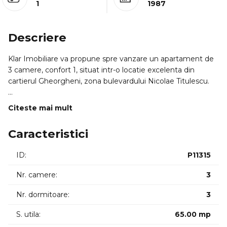
1
1987
Descriere
Klar Imobiliare va propune spre vanzare un apartament de
3 camere, confort 1, situat intr-o locatie excelenta din
cartierul Gheorgheni, zona bulevardului Nicolae Titulescu.
PROFILUL CUMPARATORULUI IDEAL:
Citeste mai mult
=> Aceasta proprietate se adreseaza in special familiilor care
cauta siguranta, spatiu si acces rapid la facilitatile urbane,
Caracteristici
dar si investitorilor pentru randament imediat, avand deja
chiriasi stabili care pot fi pastrati. Este locuinta ideala pentru
ID:
P11315
cei care apreciaza o compartimentare practica si
proximitatea fata de principalele puncte de interes din
Nr. camere:
3
cartier.
Nr. dormitoare:
3
LOCALIZARE SI ACCESIBILITATE:
S. utila:
65.00 mp
Proprietatea este pozitionata strategic, oferind acces rapid
catre punctele de interes majore ale orasului: