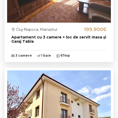
199.900€
Cluj-Napoca, Manastur
Apartament cu 3 camere + loc de servit masa și
Garaj Tabla
3 camere
1 baie
67mp