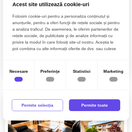
Acest site utilizează cookie-uri
Folosim cookie-uri pentru a personaliza conținutul și
anunțurile, pentru a oferi funcţii de rețele sociale și pentru
Sunt de acord cu prelucrarea datelor conform
politicii
a analiza traficul. De asemenea, le oferim partenerilor de
de confidentialitate
rețele sociale, de publicitate şi de analize informații cu
privire la modul în care folosiți site-ul nostru. Aceștia le
pot combina cu alte informații oferite de dvs. sau culese
în urma folosirii serviciilor lor.
Necesare
Preferinţe
Statistici
Marketing
Proprietati similare
Permite selecţia
Permite toate