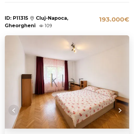
ID: P11315
Cluj-Napoca,
193.000€
Gheorgheni
109
Previous
Next