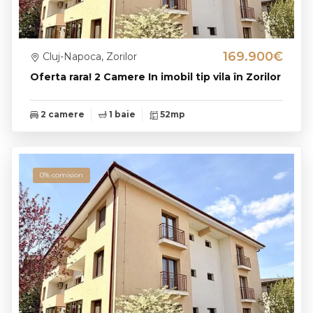
169.900€
Cluj-Napoca, Zorilor
Oferta rara! 2 Camere In imobil tip vila în Zorilor
2 camere
1 baie
52mp
0% comision