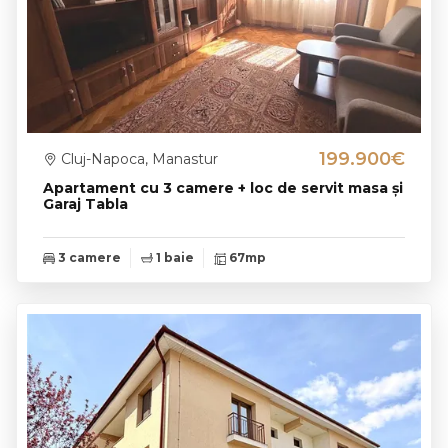
199.900€
Cluj-Napoca, Manastur
Apartament cu 3 camere + loc de servit masa și
Garaj Tabla
3 camere
1 baie
67mp