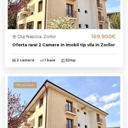
169.900€
Cluj-Napoca, Zorilor
Oferta rara! 2 Camere In imobil tip vila în Zorilor
2 camere
1 baie
52mp
0% comision