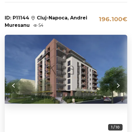
ID: P11144
Cluj-Napoca, Andrei
196.100€
Muresanu
54
Previous
Next
1 / 10