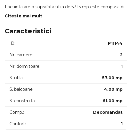
Locuinta are o suprafata utila de 57.15 mp este compusa din
hol living dormitor bucatarie baie balcon de 4.05mp.
Citeste mai mult
Se preda la stadiul SEMIFINISAT. Centrala de bloc incalzire
Caracteristici
in pardoseala pereții tencuiti si gletuiti instalațiile pe pozitie
geamuri termopan ușa întrare.
ID:
P11144
Predare iunie -iulie 2026. CF-urile vor fi disponibile in
Nr. camere:
2
perioada septembrie -octombrie 2026.
Se poate achizitiona separat parcare exterioara la pretul de
Nr. dormitoare:
1
15.000 euro.
S. utila:
57.00 mp
ID INTERN: 11696
S. balcoane:
4.00 mp
S. construita:
61.00 mp
Comp.:
Decomandat
Confort:
1