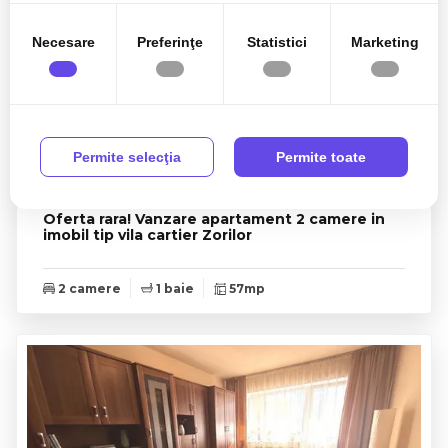
Necesare
Preferinţe
Statistici
Marketing
Permite selecţia
Permite toate
179.900€
Cluj-Napoca, Zorilor
Oferta rara! Vanzare apartament 2 camere in
imobil tip vila cartier Zorilor
2 camere
1 baie
57mp