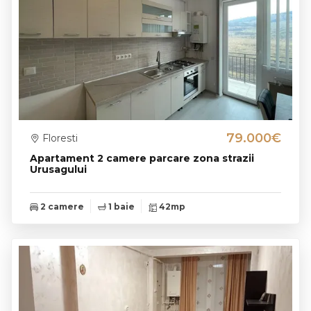
79.000€
Floresti
Apartament 2 camere parcare zona strazii
Urusagului
2 camere
1 baie
42mp