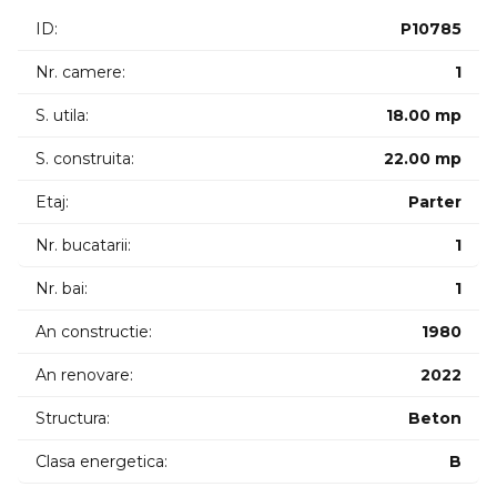
ID:
P10785
Pretabil pentru activitati comerciale tertiale sau de birou.
ID intern: 11328
Nr. camere:
1
S. utila:
18.00 mp
S. construita:
22.00 mp
Etaj:
Parter
Nr. bucatarii:
1
Nr. bai:
1
An constructie:
1980
An renovare:
2022
Structura:
Beton
Clasa energetica:
B