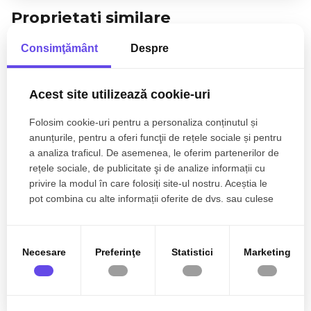
Proprietati similare
Consimţământ
Despre
Acest site utilizează cookie-uri
Folosim cookie-uri pentru a personaliza conținutul și
anunțurile, pentru a oferi funcţii de rețele sociale și pentru
a analiza traficul. De asemenea, le oferim partenerilor de
rețele sociale, de publicitate şi de analize informații cu
privire la modul în care folosiți site-ul nostru. Aceștia le
pot combina cu alte informații oferite de dvs. sau culese
în urma folosirii serviciilor lor.
85.000€
Floresti
Apartament 2 camere modern, 46 mp, parter
Necesare
Preferinţe
Statistici
Marketing
inalt! Zona Stejarului!
2 camere
1 baie
46mp