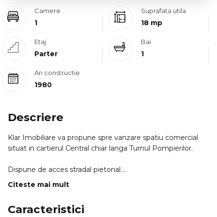
Camere
Suprafata utila
1
18 mp
Etaj
Bai
Parter
1
An constructie
1980
Descriere
Klar Imobiliare va propune spre vanzare spatiu comercial
situat in cartierul Central chiar langa Turnul Pompierilor.
Dispune de acces stradal pietonal.
Acesta este disponibil la demisolul unei cladiri are o
Citeste mai mult
suprafata utila de 18mp si este compartimentat astfel: 1
camera grup sanitar.
Caracteristici
RECENT RENOVAT se vinde nemobilat.