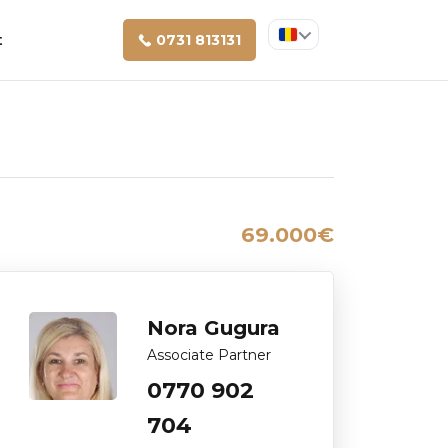
t
0731 813131
69.000€
Nora Gugura
Associate Partner
0770 902
704