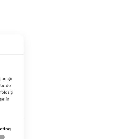
funcţii
lor de
folosiți
se în
eting