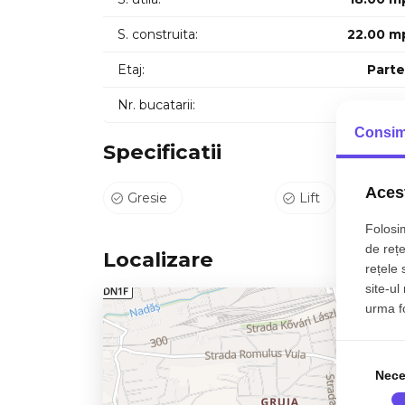
S. construita:
22.00 m
Etaj:
Parte
Nr. bucatarii:
Consim
Specificatii
Acest
Gresie
Lift
Folosim
de rețe
Localizare
rețele 
site-ul
urma fol
Nece