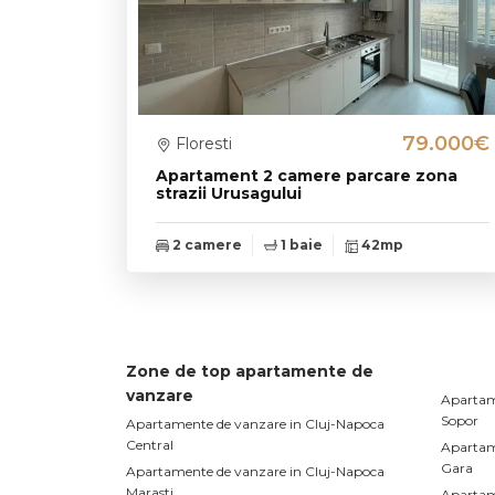
79.000€
Floresti
Apartament 2 camere parcare zona
strazii Urusagului
2 camere
1 baie
42mp
Zone de top apartamente de
vanzare
Apartam
Sopor
Apartamente de vanzare in Cluj-Napoca
Central
Apartam
Gara
Apartamente de vanzare in Cluj-Napoca
Marasti
Apartam