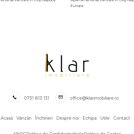
Europa
ente de vanzare in Cluj-Napoca
Apartamente de vanzare in Cluj-Na
curi
Dambul-Rotund
ente de vanzare in Cluj-Napoca
Apartamente de vanzare in Cluj-Na
de vanzare
Terenuri de vanzare
vanzare in Cluj-Napoca
Terenuri de vanzare in Somesu Rece
vanzare in Cluj-Napoca Central
Terenuri de vanzare in Aiton
 vanzare in Cluj-Napoca Dambul-
Terenuri de vanzare in Pata
Terenuri de vanzare in Cluj-Napoca
vanzare in Cluj-Napoca Andrei
Terenuri de vanzare in Cluj-Napoca
nu
Terenuri de vanzare in Salistea Noua
 vanzare in Cluj-Napoca Gheorgheni
Terenuri de vanzare in Cluj-Napoca 
0731 813 131
office@klarimobiliare.ro
 vanzare in Cluj-Napoca Someseni
Terenuri de vanzare in Muntele Baisor
vanzare in Cluj-Napoca Borhanci
Terenuri de vanzare in Cluj-Napoca 
 vanzare in Cluj-Napoca Buna-Ziua
Muresanu
Acasă
Vânzări
Închirieri
Despre noi
Echipa
Utile
Contact
 vanzare in Dezmir
Terenuri de vanzare in Ciurila
 vanzare in Somesu Cald