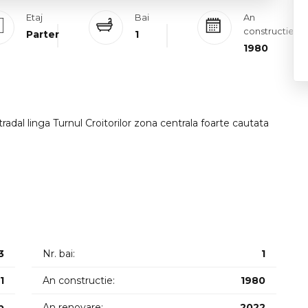
Etaj
Bai
An
constructie
Parter
1
1980
radal linga Turnul Croitorilor zona centrala foarte cautata
are o suprafata utila de 18mp si este compartimentat astfel:
3
Nr. bai:
1
au de birou exclus AMANET.
1
An constructie:
1980
p
An renovare:
2022