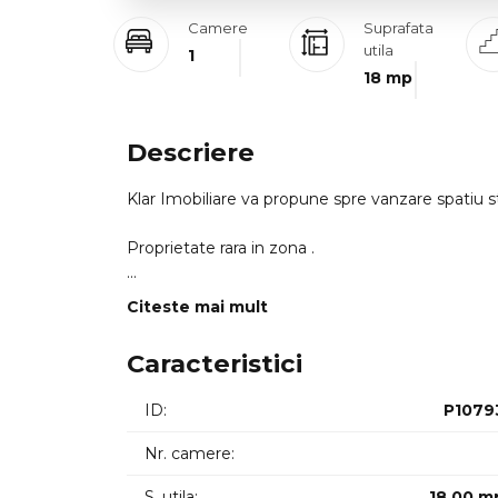
Camere
Suprafata
utila
1
18 mp
Descriere
Klar Imobiliare va propune spre vanzare spatiu st
Proprietate rara in zona .
Dispune de acces stradal pietonal.
Citeste mai mult
Acesta este disponibil la demisolul unei cladiri 
1 camera grup sanitar.
Caracteristici
RECENT RENOVAT se vinde nemobilat.
ID:
P1079
Pretabil pentru activitati comerciale tertiale s
Nr. camere:
ID intern: 11336
S. utila:
18.00 m