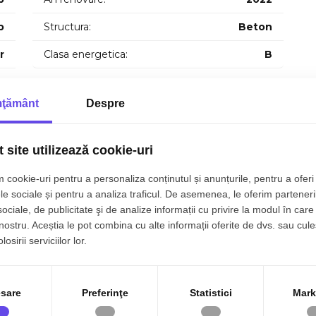
p
Structura:
Beton
r
Clasa energetica:
B
1
ţământ
Despre
 site utilizează cookie-uri
 cookie-uri pentru a personaliza conținutul și anunțurile, pentru a oferi 
le sociale și pentru a analiza traficul. De asemenea, le oferim parteneri
sociale, de publicitate şi de analize informații cu privire la modul în care 
 nostru. Aceștia le pot combina cu alte informații oferite de dvs. sau cule
osirii serviciilor lor.
sare
Preferinţe
Statistici
Mark