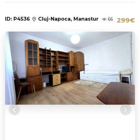
ID: P4536
Cluj-Napoca, Manastur
66
299€
Previous
Next