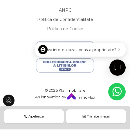
Apartamente de inchiriat in Cluj-Napoca Central
ANPC
Apartamente de inchiriat in Cluj-Napoca Zorilor
Politica de Confidentialitate
Apartamente de inchiriat in Cluj-Napoca Andrei Muresanu
Apartamente de inchiriat in Cluj-Napoca Gheorgheni
Politica de Cookie
Apartamente de inchiriat in Cluj-Napoca Manastur
Apartamente de inchiriat in Cluj-Napoca Centru
Apartamente de inchiriat in Floresti
×
Va intereseaza aceasta proprietate?
Apartamente de inchiriat in Cluj-Napoca Plopilor
Apartamente de inchiriat in Cluj-Napoca Europa
Case de inchiriat
Case de inchiriat in Cluj-Napoca
Case de inchiriat in Cluj-Napoca Central
© 2026 Klar Imobiliare
Case de inchiriat in Cluj-Napoca Andrei Muresanu
An innovation by
ImmoFlux
Case de inchiriat in Cluj-Napoca Zorilor
Case de inchiriat in Cluj-Napoca Faget
Case de inchiriat in Floresti
Apeleaza
Trimite mesaj
Case de inchiriat in Feleacu
Case de inchiriat in Cluj-Napoca Calea Turzii