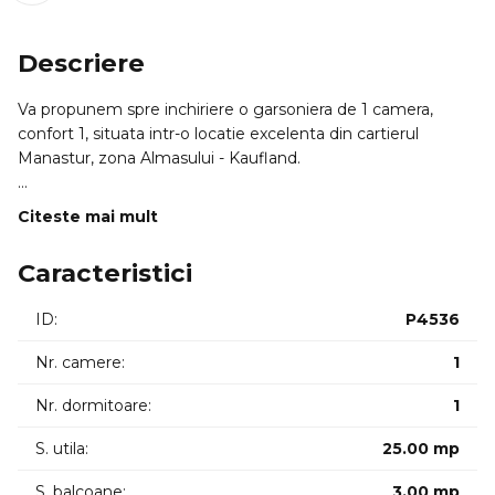
Descriere
Va propunem spre inchiriere o garsoniera de 1 camera,
confort 1, situata intr-o locatie excelenta din cartierul
Manastur, zona Almasului - Kaufland.
PROFILUL CHIRIASULUI IDEAL:
Citeste mai mult
=> Aceasta proprietate se adreseaza in special tinerilor
profesionisti sau cuplurilor care doresc acces rapid catre
Caracteristici
punctele de interes din cartier si o locuinta eficienta. Este
locuinta ideala pentru cei care apreciaza confortul unei
ID:
P4536
zone consacrate si proximitatea fata de facilitati.
Nr. camere:
1
LOCALIZARE SI ACCESIBILITATE:
Proprietatea este pozitionata strategic, oferind acces facil
Nr. dormitoare:
1
catre punctele de interes majore ale orasului:
S. utila:
25.00 mp
=> Transport: Aproape de statiile principale de transport in
comun ale cartierului Manastur, facilitand legatura directa
S. balcoane:
3.00 mp