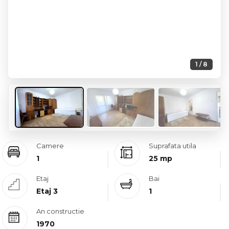
1 / 8
Camere
Suprafata utila
1
25 mp
Etaj
Bai
Etaj 3
1
An constructie
1970