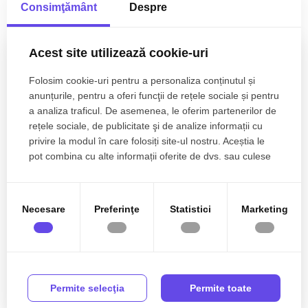
Localizare
Consimţământ
Despre
Acest site utilizează cookie-uri
Folosim cookie-uri pentru a personaliza conținutul și
anunțurile, pentru a oferi funcţii de rețele sociale și pentru
a analiza traficul. De asemenea, le oferim partenerilor de
rețele sociale, de publicitate şi de analize informații cu
privire la modul în care folosiți site-ul nostru. Aceștia le
pot combina cu alte informații oferite de dvs. sau culese
în urma folosirii serviciilor lor.
Necesare
Preferinţe
Statistici
Marketing
Permite selecţia
Permite toate