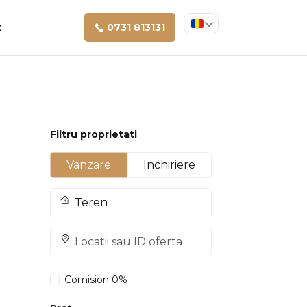
t
0731 813131
Filtru proprietati
Vanzare
Inchiriere
Comision 0%