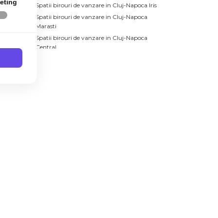
eting
Spatii birouri de vanzare in Cluj-Napoca Iris
Spatii birouri de vanzare in Cluj-Napoca
Marasti
Spatii birouri de vanzare in Cluj-Napoca
Central
Sopor
ii
Andrei