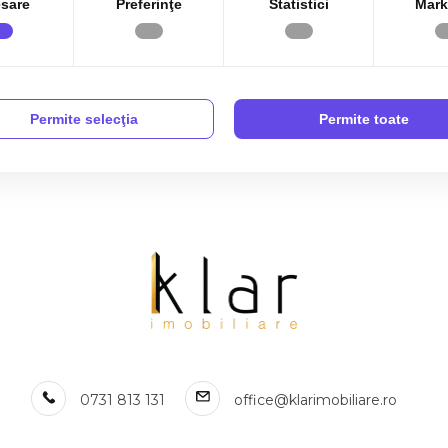
sare
Preferinţe
Statistici
Mark
vanzare in Cluj-Napoca Central
Terenuri de vanzare in Aiton
 vanzare in Cluj-Napoca Dambul-
Terenuri de vanzare in Pata
Terenuri de vanzare in Cluj-Napoca
vanzare in Cluj-Napoca Andrei
Terenuri de vanzare in Cluj-Napoca
nu
Terenuri de vanzare in Salistea Noua
Permite selecţia
Permite toate
 vanzare in Cluj-Napoca Gheorgheni
Terenuri de vanzare in Cluj-Napoca 
 vanzare in Cluj-Napoca Someseni
Terenuri de vanzare in Muntele Baisor
vanzare in Cluj-Napoca Borhanci
Terenuri de vanzare in Cluj-Napoca 
 vanzare in Cluj-Napoca Buna-Ziua
Muresanu
 vanzare in Dezmir
Terenuri de vanzare in Ciurila
 vanzare in Somesu Cald
 industriale de vanzare
ndustriale de vanzare in Campenesti
0731 813 131
office@klarimobiliare.ro
ndustriale de vanzare in Cluj-Napoca