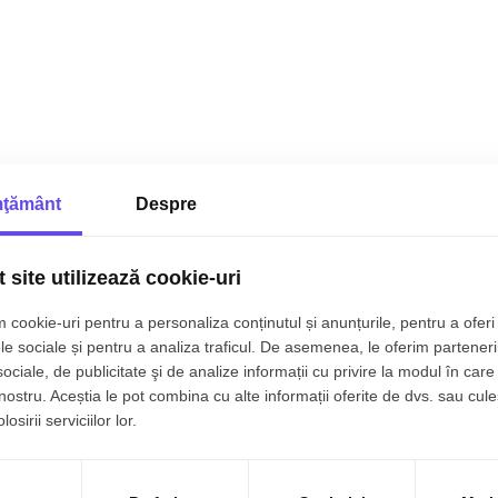
ţământ
Despre
 site utilizează cookie-uri
 cookie-uri pentru a personaliza conținutul și anunțurile, pentru a oferi 
le sociale și pentru a analiza traficul. De asemenea, le oferim parteneri
sociale, de publicitate şi de analize informații cu privire la modul în care 
 nostru. Aceștia le pot combina cu alte informații oferite de dvs. sau cule
osirii serviciilor lor.
de vanzare
Terenuri de vanzare
vanzare in Cluj-Napoca
Terenuri de vanzare in Somesu Rece