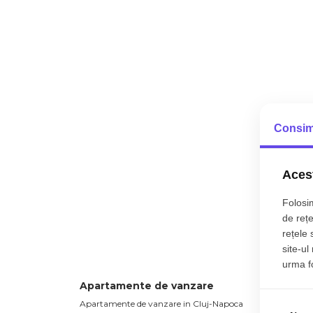
Consim
Acest
Folosim
de rețe
rețele 
site-ul
urma fol
Apartamente de vanzare
Case 
Apartamente de vanzare in Cluj-Napoca
Case de 