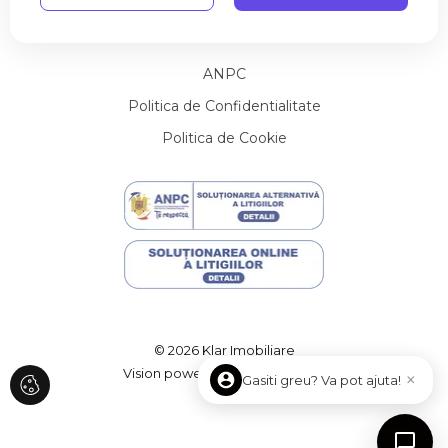
Utile
Contact
Terenuri de vanzare in Aiton
Terenuri de vanzare in Pata
Terenuri de vanzare in Cluj-Napoca
ANPC
Terenuri de vanzare in Cluj-Napoca
Politica de Confidentialitate
Terenuri de vanzare in Salistea Noua
Politica de Cookie
Terenuri de vanzare in Cluj-Napoca Sopor
Terenuri de vanzare in Muntele Baisorii
Terenuri de vanzare in Cluj-Napoca Andrei Muresanu
Terenuri de vanzare in Ciurila
Spatii birouri de vanzare
Spatii birouri de vanzare in Cluj-Napoca
Spatii birouri de vanzare in Cluj-Napoca Iris
Spatii birouri de vanzare in Cluj-Napoca Marasti
Spatii birouri de vanzare in Cluj-Napoca Central
© 2026 Klar Imobiliare
Spatii comerciale de vanzare
Vision powered
ImmoFlux
×
Gasiti greu? Va pot ajuta!
Spatii comerciale de vanzare in Cluj-Napoca
Spatii comerciale de vanzare in Cluj-Napoca Central
Spatii comerciale de vanzare in Cluj-Napoca Gheorgheni