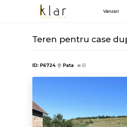
Vânzări
Teren pentru case du
ID: P6724
Pata
51