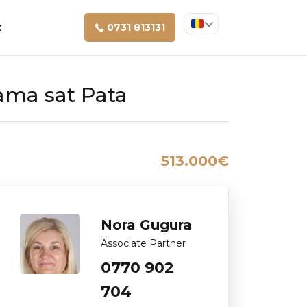
t
0731 813131
ama sat Pata
513.000€
Nora Gugura
Associate Partner
0770 902
704