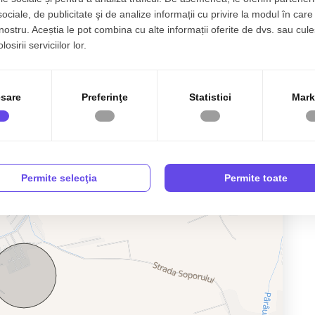
sociale, de publicitate şi de analize informații cu privire la modul în care 
 nostru. Aceștia le pot combina cu alte informații oferite de dvs. sau cule
osirii serviciilor lor.
Curent
Gaz
sare
Preferinţe
Statistici
Mark
Permite selecţia
Permite toate