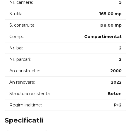
Nr. camere:
5
inclus.
Pretabil pentru activitati comerciale birouri cu posibilitate
S. utila:
165.00 mp
de preluare Salon de Tatuaje/Înfrumuseţare cu Autorizaţie-
S. construita:
198.00 mp
complet echipat sau Spaţiu Birouri/Clinica.
ID intern: P7730
Comp.:
Compartimentat
Nr. bai:
2
Nr. parcari:
2
An constructie:
2000
An renovare:
2022
Structura rezistenta:
Beton
Regim inaltime:
P+2
Specificatii