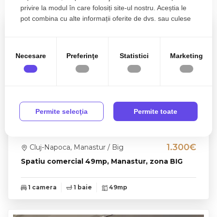
Proprietati similare
privire la modul în care folosiți site-ul nostru. Aceștia le
pot combina cu alte informații oferite de dvs. sau culese
în urma folosirii serviciilor lor.
Necesare
Preferinţe
Statistici
Marketing
Permite selecţia
Permite toate
1.300€
Cluj-Napoca, Manastur / Big
Spatiu comercial 49mp, Manastur, zona BIG
1 camera
1 baie
49mp