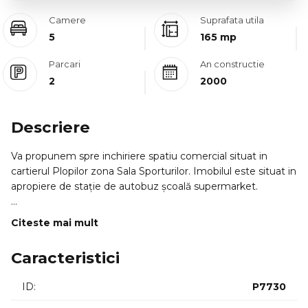
Camere
Suprafata utila
5
165 mp
Parcari
An constructie
2
2000
Descriere
Va propunem spre inchiriere spatiu comercial situat in
cartierul Plopilor zona Sala Sporturilor. Imobilul este situat in
apropiere de stație de autobuz școală supermarket.
Dispune de acces stradal si este situat aproape de o artera
Citeste mai mult
circulata.
Acesta este dispus pe 2 niveluri D+P cu intrari separate are
Caracteristici
o suprafata utila de 165mp este compus din 5 incaperi +
Spatiu depozitare + Recepţie 2 bai.
ID:
P7730
Dispune de 2 locuri de parcare in curte. Mobilierul nu este