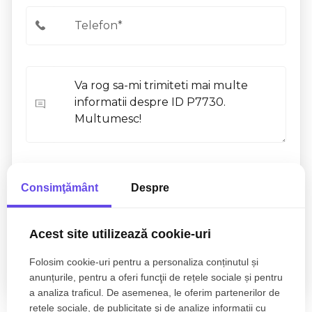
Sunt de acord cu prelucrarea datelor conform
politicii
de confidentialitate
Consimţământ
Despre
Acest site utilizează cookie-uri
Folosim cookie-uri pentru a personaliza conținutul și
anunțurile, pentru a oferi funcţii de rețele sociale și pentru
a analiza traficul. De asemenea, le oferim partenerilor de
rețele sociale, de publicitate şi de analize informații cu