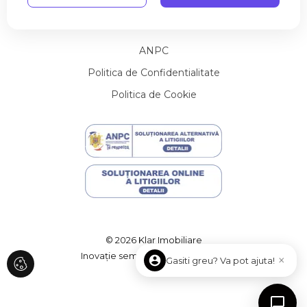
Utile
Contact
Spatii birouri de inchiriat in Cluj-Napoca Central
Spatii birouri de inchiriat in Cluj-Napoca Calea Turzii
Spatii birouri de inchiriat in Cluj-Napoca Gruia
ANPC
Spatii birouri de inchiriat in Cluj-Napoca Zorilor
Politica de Confidentialitate
Spatii birouri de inchiriat in Cluj-Napoca Aurel Vlaicu
Politica de Cookie
Spatii birouri de inchiriat in Cluj-Napoca Bulgaria
Spatii birouri de inchiriat in Cluj-Napoca Marasti
Spatii birouri de inchiriat in Cluj-Napoca Andrei Muresanu
Spatii birouri de inchiriat in Cluj-Napoca
Spatii comerciale de inchiriat
Spatii comerciale de inchiriat in Cluj-Napoca
Spatii comerciale de inchiriat in Cluj-Napoca Sopor
Spatii comerciale de inchiriat in Cluj-Napoca Someseni / Aeroport
Spatii comerciale de inchiriat in Cluj-Napoca Central
© 2026 Klar Imobiliare
Spatii comerciale de inchiriat in Cluj-Napoca Buna-Ziua
Inovație semnată
ImmoFlux
×
Gasiti greu? Va pot ajuta!
Spatii comerciale de inchiriat in Cluj-Napoca Gheorgheni
Spatii comerciale de inchiriat in Cluj-Napoca Centru
Spatii comerciale de inchiriat in Cluj-Napoca Marasti