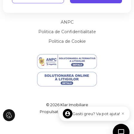
Utile
Contact
Terenuri de vanzare in Aiton
Terenuri de vanzare in Pata
Terenuri de vanzare in Cluj-Napoca
ANPC
Terenuri de vanzare in Cluj-Napoca
Politica de Confidentialitate
Terenuri de vanzare in Salistea Noua
Politica de Cookie
Terenuri de vanzare in Cluj-Napoca Sopor
Terenuri de vanzare in Muntele Baisorii
Terenuri de vanzare in Cluj-Napoca Andrei Muresanu
Terenuri de vanzare in Ciurila
Spatii birouri de vanzare
Spatii birouri de vanzare in Cluj-Napoca
Spatii birouri de vanzare in Cluj-Napoca Iris
Spatii birouri de vanzare in Cluj-Napoca Marasti
Spatii birouri de vanzare in Cluj-Napoca Central
© 2026 Klar Imobiliare
Spatii comerciale de vanzare
Propulsat de
ImmoFlux
×
Gasiti greu? Va pot ajuta!
Spatii comerciale de vanzare in Cluj-Napoca
Spatii comerciale de vanzare in Cluj-Napoca Central
Spatii comerciale de vanzare in Cluj-Napoca Gheorgheni