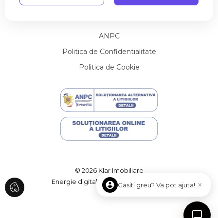
Utile
Contact
Terenuri de vanzare in Aiton
Terenuri de vanzare in Pata
Terenuri de vanzare in Cluj-Napoca
ANPC
Terenuri de vanzare in Cluj-Napoca
Politica de Confidentialitate
Terenuri de vanzare in Salistea Noua
Politica de Cookie
Terenuri de vanzare in Cluj-Napoca Sopor
Terenuri de vanzare in Muntele Baisorii
Terenuri de vanzare in Cluj-Napoca Andrei Muresanu
Terenuri de vanzare in Ciurila
Spatii birouri de vanzare
Spatii birouri de vanzare in Cluj-Napoca
Spatii birouri de vanzare in Cluj-Napoca Iris
Spatii birouri de vanzare in Cluj-Napoca Marasti
Spatii birouri de vanzare in Cluj-Napoca Central
© 2026 Klar Imobiliare
Spatii comerciale de vanzare
Energie digitală de la
ImmoFlux
×
Gasiti greu? Va pot ajuta!
Spatii comerciale de vanzare in Cluj-Napoca
Spatii comerciale de vanzare in Cluj-Napoca Central
Spatii comerciale de vanzare in Cluj-Napoca Gheorgheni