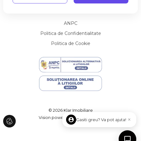
Utile
Contact
Terenuri de vanzare in Aiton
Terenuri de vanzare in Pata
Terenuri de vanzare in Cluj-Napoca
ANPC
Terenuri de vanzare in Cluj-Napoca
Politica de Confidentialitate
Terenuri de vanzare in Salistea Noua
Politica de Cookie
Terenuri de vanzare in Cluj-Napoca Sopor
Terenuri de vanzare in Muntele Baisorii
Terenuri de vanzare in Cluj-Napoca Andrei Muresanu
Terenuri de vanzare in Ciurila
Spatii birouri de vanzare
Spatii birouri de vanzare in Cluj-Napoca
Spatii birouri de vanzare in Cluj-Napoca Iris
Spatii birouri de vanzare in Cluj-Napoca Marasti
Spatii birouri de vanzare in Cluj-Napoca Central
© 2026 Klar Imobiliare
Spatii comerciale de vanzare
Vision powered
ImmoFlux
×
Gasiti greu? Va pot ajuta!
Spatii comerciale de vanzare in Cluj-Napoca
Spatii comerciale de vanzare in Cluj-Napoca Central
Spatii comerciale de vanzare in Cluj-Napoca Gheorgheni