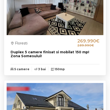
269.990€
Floresti
289.990€
Duplex 5 camere finisat si mobilat 150 mp!
Zona Somesului!
5 camere
3 bai
150mp