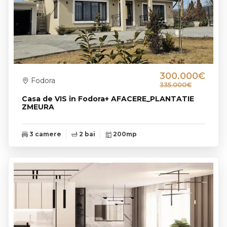
300.000€
Fodora
335.000€
Casa de VIS in Fodora+ AFACERE_PLANTATIE
ZMEURA
3 camere
2 bai
200mp