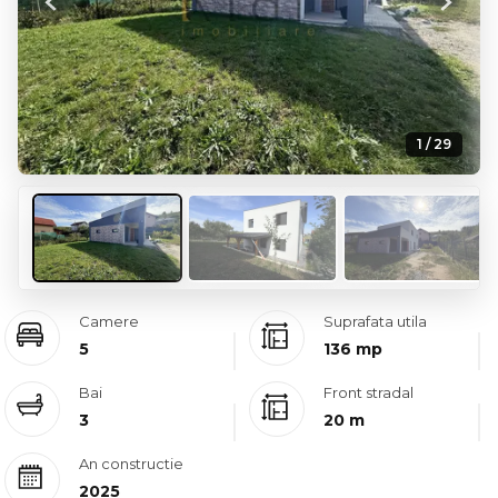
Previous
Next
1 / 29
Camere
Suprafata utila
5
136 mp
Bai
Front stradal
3
20 m
An constructie
2025