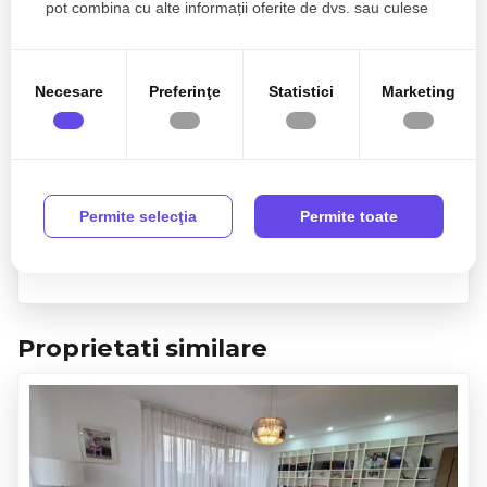
pot combina cu alte informații oferite de dvs. sau culese
în urma folosirii serviciilor lor.
Necesare
Preferinţe
Statistici
Marketing
Sunt de acord cu prelucrarea datelor conform
politicii
de confidentialitate
Permite selecţia
Permite toate
Proprietati similare