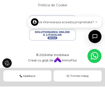
Apartamente de inchiriat in Floresti
Politica de Cookie
Apartamente de inchiriat in Cluj-Napoca Europa
Case de inchiriat
×
Case de inchiriat in Cluj-Napoca
Va intereseaza aceasta proprietate?
Case de inchiriat in Cluj-Napoca Central
Case de inchiriat in Cluj-Napoca Andrei Muresanu
Case de inchiriat in Cluj-Napoca Zorilor
Case de inchiriat in Cluj-Napoca Faget
Case de inchiriat in Floresti
© 2026 Klar Imobiliare
Case de inchiriat in Feleacu
Creat cu grijă de
ImmoFlux
Case de inchiriat in Cluj-Napoca Calea Turzii
Case de inchiriat in Cluj-Napoca Buna-Ziua
Case de inchiriat in Somesu Rece
Apeleaza
Trimite mesaj
Spatii birouri de inchiriat
Spatii birouri de inchiriat in Cluj-Napoca
Spatii birouri de inchiriat in Cluj-Napoca Central
Spatii birouri de inchiriat in Cluj-Napoca Calea Turzii
Spatii birouri de inchiriat in Cluj-Napoca Gruia