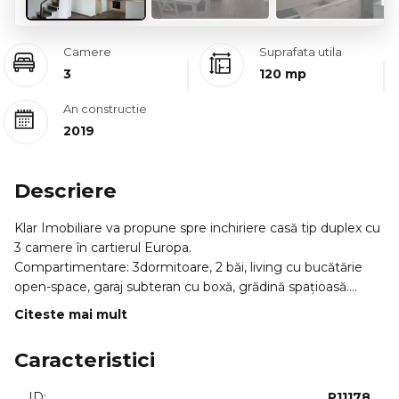
Camere
Suprafata utila
3
120 mp
An constructie
2019
Descriere
Klar Imobiliare va propune spre inchiriere casă tip duplex cu
3 camere în cartierul Europa.
Compartimentare: 3dormitoare, 2 băi, living cu bucătărie
open-space, garaj subteran cu boxă, grădină spațioasă.
Casa este mobilată și utilată, dispune de centrală termică,
Citeste mai mult
aer condiționat, videointerfon, acces curte si garaj cu
telecomandă.
Caracteristici
1200 Euro negociabil
ID INTERN: P11178
ID:
P11178