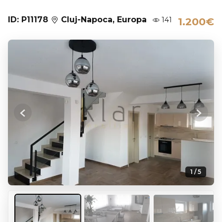
ID: P11178
Cluj-Napoca, Europa
141
1.200€
Previous
Next
1 / 5