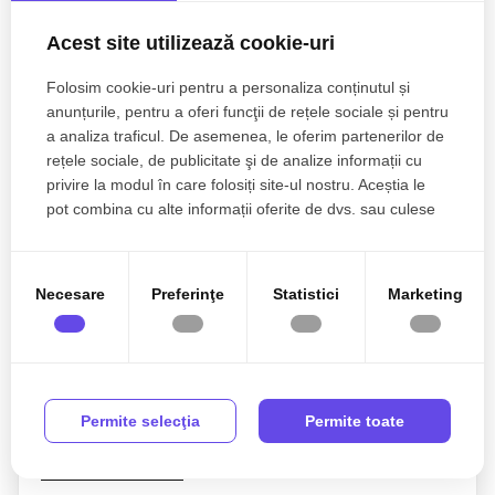
Senior Broker Partner
Acest site utilizează cookie-uri
0770 902 704
Folosim cookie-uri pentru a personaliza conținutul și
anunțurile, pentru a oferi funcţii de rețele sociale și pentru
a analiza traficul. De asemenea, le oferim partenerilor de
Esti interesat de aceasta proprietate ?
rețele sociale, de publicitate şi de analize informații cu
privire la modul în care folosiți site-ul nostru. Aceștia le
pot combina cu alte informații oferite de dvs. sau culese
în urma folosirii serviciilor lor.
Necesare
Preferinţe
Statistici
Marketing
Permite selecţia
Permite toate
Sunt de acord cu prelucrarea datelor conform
politicii
de confidentialitate