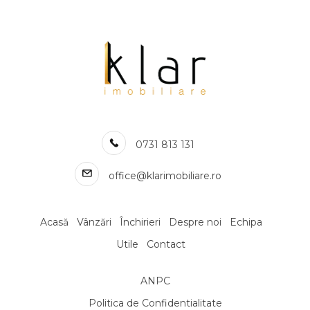
Case de inchiriat in Cluj-Napoca Buna-Ziua
Case de inchiriat in Cluj-Napoca Calea Turzii
Case de inchiriat in Cluj-Napoca Gruia
Numar de camere case de inchiriat
Case de inchiriat 2 camere
Case de inchiriat 3 camere
Case de inchiriat 4 camere
0731 813 131
Case de inchiriat 5 camere
Apartamente de inchiriat
office@klarimobiliare.ro
Apartamente de inchiriat in Cluj-Napoca
Apartamente de inchiriat in Cluj-Napoca Central
Apartamente de inchiriat in Cluj-Napoca Zorilor
Acasă
Vânzări
Închirieri
Despre noi
Echipa
Apartamente de inchiriat in Cluj-Napoca Andrei Muresanu
Utile
Contact
Apartamente de inchiriat in Cluj-Napoca Gheorgheni
Apartamente de inchiriat in Cluj-Napoca Manastur
ANPC
Apartamente de inchiriat in Cluj-Napoca Centru
Politica de Confidentialitate
Apartamente de inchiriat in Cluj-Napoca Plopilor