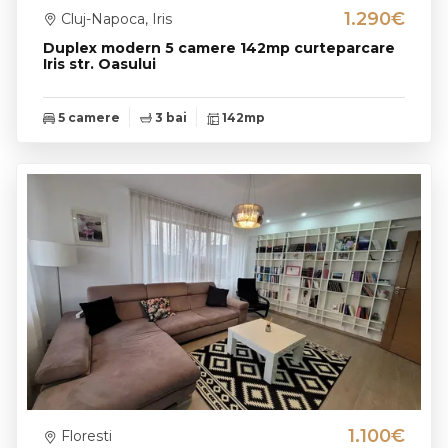
1.290€
Cluj-Napoca, Iris
Duplex modern 5 camere 142mp curteparcare
Iris str. Oasului
5 camere
3 bai
142mp
1.100€
Floresti