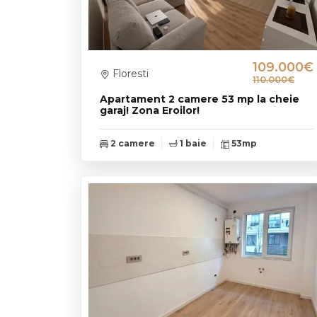
109.000€
Floresti
110.000€
Apartament 2 camere 53 mp la cheie
garaj! Zona Eroilor!
2 camere
1 baie
53mp