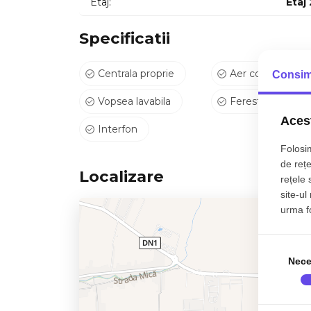
Etaj:
Etaj 
Specificatii
Centrala proprie
Aer conditionat
Consim
Vopsea lavabila
Ferestre PVC
Acest
Interfon
Folosim
de rețe
Localizare
rețele 
site-ul
urma fol
Nece