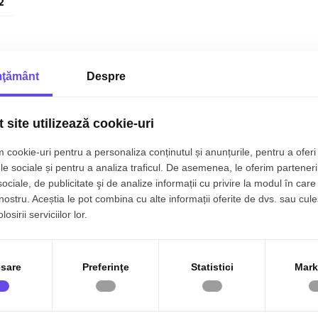
2
Izolatie Exterior
Faianta
ţământ
Despre
Usa intrare Metal
Partial mobilat
 site utilizează cookie-uri
 cookie-uri pentru a personaliza conținutul și anunțurile, pentru a oferi 
le sociale și pentru a analiza traficul. De asemenea, le oferim parteneri
sociale, de publicitate şi de analize informații cu privire la modul în care 
 nostru. Aceștia le pot combina cu alte informații oferite de dvs. sau cule
osirii serviciilor lor.
sare
Preferinţe
Statistici
Mark