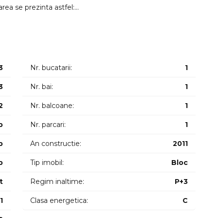
ea se prezinta astfel:
e si balcon cu camara.
 in pret este inclus 1 loc de parcare exterior.
3
Nr. bucatarii:
1
3
Nr. bai:
1
2
Nr. balcoane:
1
p
Nr. parcari:
1
p
An constructie:
2011
p
Tip imobil:
Bloc
t
Regim inaltime:
P+3
1
Clasa energetica:
C