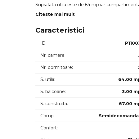
Suprafata utila este de 64 mp iar compartimentar
living open-space cu bucataria 2 dormitoare bai
Citeste mai mult
Apartamentul se vinde partial mobilat si utilat iar
Se accepta plata cash sau prin credit.
Caracteristici
ID: 0011554
ID:
P1100
Nr. camere:
Nr. dormitoare:
S. utila:
64.00 m
S. balcoane:
3.00 m
S. construita:
67.00 m
Comp.:
Semidecomanda
Confort: