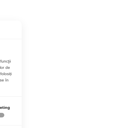
funcţii
lor de
folosiți
se în
eting