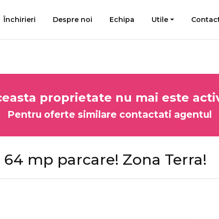
Închirieri
Despre noi
Echipa
Utile
Contac
easta proprietate nu mai este acti
Pentru oferte similare contactati agentul
64 mp parcare! Zona Terra!