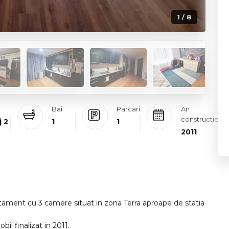
1 / 8
Bai
Parcari
An
constructie
j 2
1
1
2011
tament cu 3 camere situat in zona Terra aproape de statia
bil finalizat in 2011.