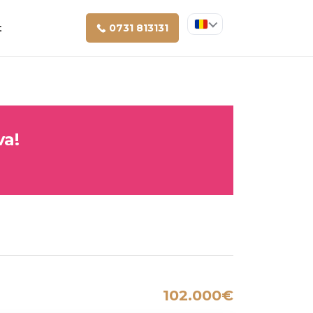
t
0731 813131
va!
102.000€