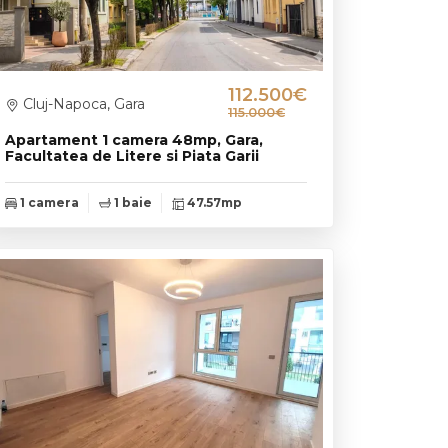
112.500€
Cluj-Napoca, Gara
115.000€
Apartament 1 camera 48mp, Gara,
Facultatea de Litere si Piata Garii
1 camera
1 baie
47.57mp