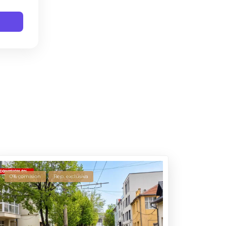
0% comision
Rep. exclusiva