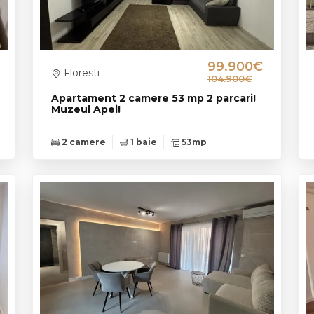
99.900€
Floresti
104.900€
Apartament 2 camere 53 mp 2 parcari!
Muzeul Apei!
2 camere
1 baie
53mp