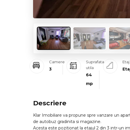
Camere
Suprafata
Etaj
utila
3
Eta
64
mp
Descriere
Klar Imobiliare va propune spre vanzare un apar
de autobuz gradinita si magazine.
Acesta este pozitionat la etajul 2 din 3 intr-un imo