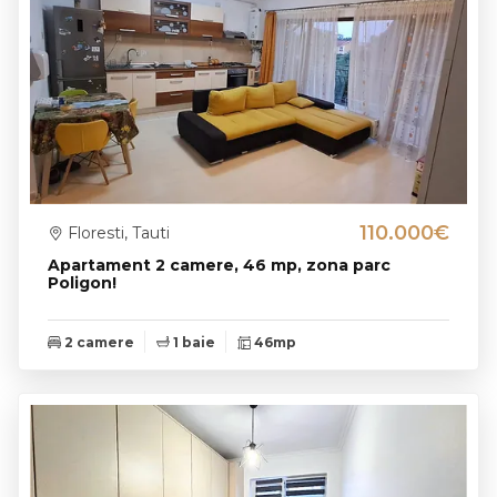
110.000€
Floresti, Tauti
Apartament 2 camere, 46 mp, zona parc
Poligon!
2 camere
1 baie
46mp