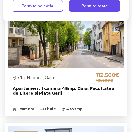
Permite selecţia
Permite toate
0% comision
Rep. exclusiva
112.500€
Cluj-Napoca, Gara
115.000€
Apartament 1 camera 48mp, Gara, Facultatea
de Litere si Piata Garii
1 camera
1 baie
47.57mp