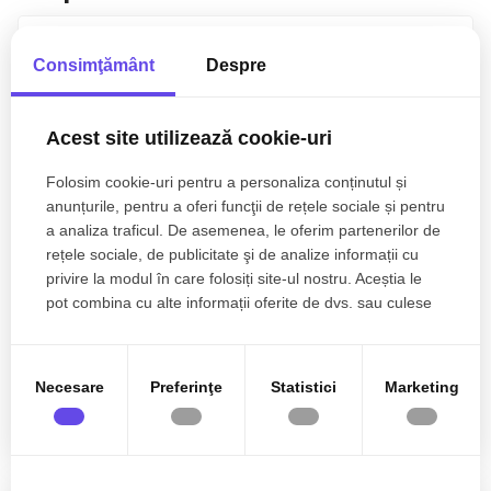
0% comision
Exclusivitate
Consimţământ
Despre
Acest site utilizează cookie-uri
Folosim cookie-uri pentru a personaliza conținutul și
anunțurile, pentru a oferi funcţii de rețele sociale și pentru
a analiza traficul. De asemenea, le oferim partenerilor de
rețele sociale, de publicitate şi de analize informații cu
privire la modul în care folosiți site-ul nostru. Aceștia le
pot combina cu alte informații oferite de dvs. sau culese
140.000€
Cluj-Napoca, Central
în urma folosirii serviciilor lor.
Apartament 2 camere 46mp, Central, langa
Gara CFR si Facultatea de Litere
Necesare
Preferinţe
Statistici
Marketing
2 camere
1 baie
46mp